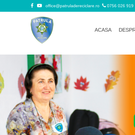
office@patruladereciclare.ro
0756 026 919
ACASA
DESPR