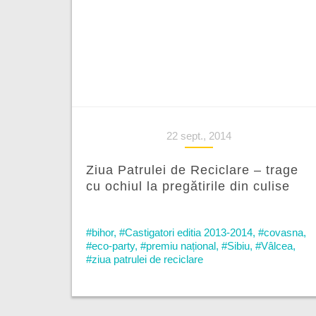
22 sept., 2014
Ziua Patrulei de Reciclare – trage
cu ochiul la pregătirile din culise
#bihor
,
#Castigatori editia 2013-2014
,
#covasna
,
#eco-party
,
#premiu național
,
#Sibiu
,
#Vâlcea
,
#ziua patrulei de reciclare