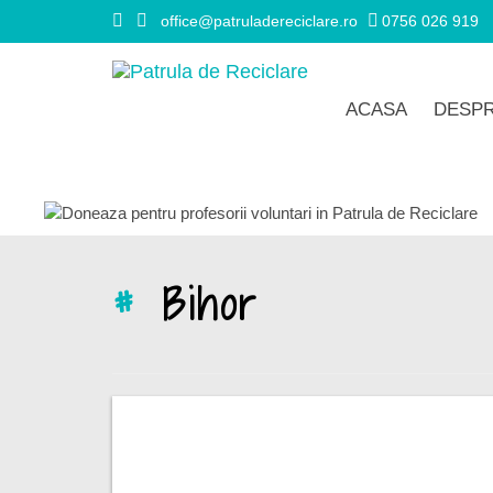
office@patruladereciclare.ro
0756 026 919
ACASA
DESPR
#
Bihor