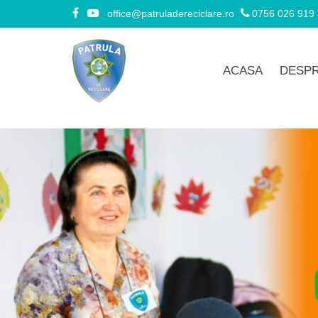
office@patruladereciclare.ro
0756 026 919
ACASA
DESPR