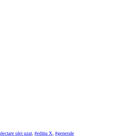
lectare ulei uzat
,
#editia X
,
#generale