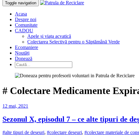
Toggle navigation
Acasa
Despre noi
Comunitate
CADOU
Apele și viața acvatică
Colectarea Selectivă pentru o Săptămână Verde
Ecomaniere
Noutăți
Donează
#
Colectare Medicamente Expir
12 mai, 2021
Sezonul X, episodul 7 – ce alte tipuri de de
#alte tipuri de deseuri
,
#colectare deseuri
,
#colectare materiale de cons