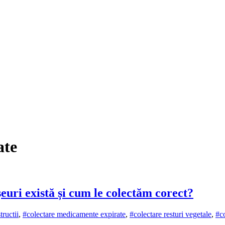
ate
șeuri există și cum le colectăm corect?
tructii
,
#colectare medicamente expirate
,
#colectare resturi vegetale
,
#co