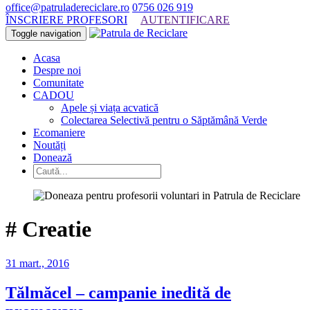
office@patruladereciclare.ro
0756 026 919
ÎNSCRIERE PROFESORI
AUTENTIFICARE
Toggle navigation
Acasa
Despre noi
Comunitate
CADOU
Apele și viața acvatică
Colectarea Selectivă pentru o Săptămână Verde
Ecomaniere
Noutăți
Donează
#
Creatie
31 mart., 2016
Tălmăcel – campanie inedită de