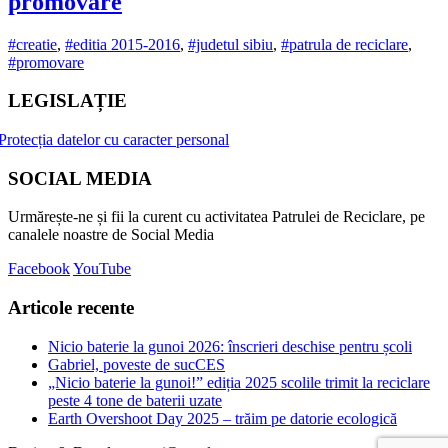
promovare
#creatie
,
#editia 2015-2016
,
#judetul sibiu
,
#patrula de reciclare
,
#promovare
LEGISLAȚIE
Protecția datelor cu caracter personal
SOCIAL MEDIA
Urmărește-ne și fii la curent cu activitatea Patrulei de Reciclare, pe
canalele noastre de Social Media
Facebook
YouTube
Articole recente
Nicio baterie la gunoi 2026: înscrieri deschise pentru școli
Gabriel, poveste de sucCES
„Nicio baterie la gunoi!” ediția 2025 scolile trimit la reciclare
peste 4 tone de baterii uzate
Earth Overshoot Day 2025 – trăim pe datorie ecologică