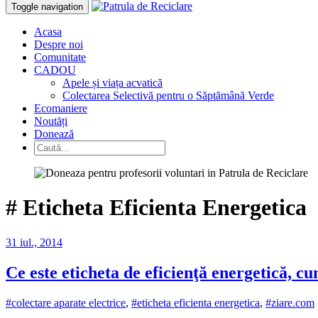
Toggle navigation
Acasa
Despre noi
Comunitate
CADOU
Apele și viața acvatică
Colectarea Selectivă pentru o Săptămână Verde
Ecomaniere
Noutăți
Donează
#
Eticheta Eficienta Energetica
31 iul., 2014
Ce este eticheta de eficienţă energetică, cum
#colectare aparate electrice
,
#eticheta eficienta energetica
,
#ziare.com