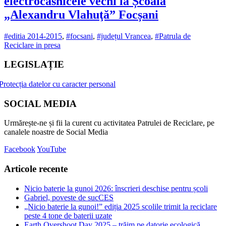
electrocasnicele vechi la Școala
„Alexandru Vlahuţă” Focșani
#editia 2014-2015
,
#focsani
,
#județul Vrancea
,
#Patrula de
Reciclare in presa
LEGISLAȚIE
Protecția datelor cu caracter personal
SOCIAL MEDIA
Urmărește-ne și fii la curent cu activitatea Patrulei de Reciclare, pe
canalele noastre de Social Media
Facebook
YouTube
Articole recente
Nicio baterie la gunoi 2026: înscrieri deschise pentru școli
Gabriel, poveste de sucCES
„Nicio baterie la gunoi!” ediția 2025 scolile trimit la reciclare
peste 4 tone de baterii uzate
Earth Overshoot Day 2025 – trăim pe datorie ecologică