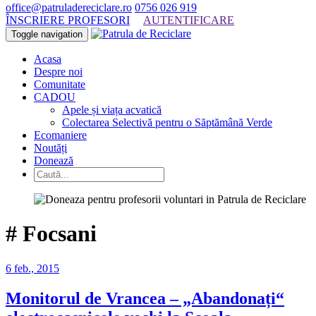
office@patruladereciclare.ro
0756 026 919
ÎNSCRIERE PROFESORI
AUTENTIFICARE
Toggle navigation
Acasa
Despre noi
Comunitate
CADOU
Apele și viața acvatică
Colectarea Selectivă pentru o Săptămână Verde
Ecomaniere
Noutăți
Donează
#
Focsani
6 feb., 2015
Monitorul de Vrancea – „Abandonați“