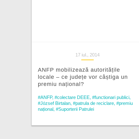
17 iul., 2014
ANFP mobilizează autoritățile
locale – ce județe vor câștiga un
premiu național?
#ANFP
,
#colectare DEEE
,
#functionari publici
,
#József Birtalan
,
#patrula de reciclare
,
#premiu
național
,
#Suporterii Patrulei