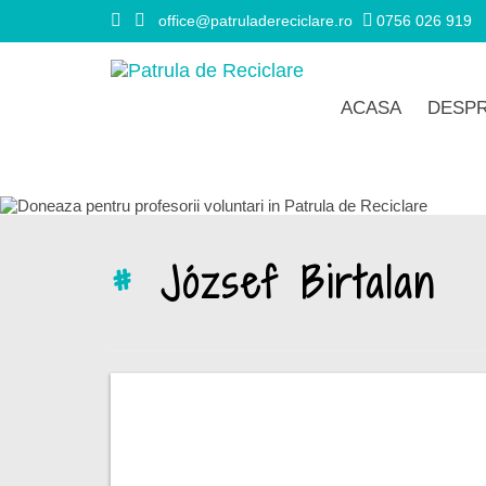
office@patruladereciclare.ro
0756 026 919
ACASA
DESPR
#
József Birtalan