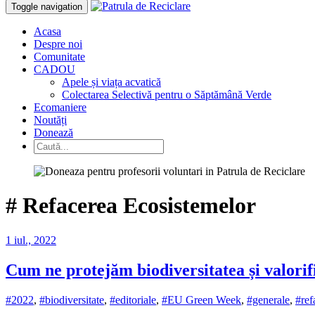
Toggle navigation
Acasa
Despre noi
Comunitate
CADOU
Apele și viața acvatică
Colectarea Selectivă pentru o Săptămână Verde
Ecomaniere
Noutăți
Donează
#
Refacerea Ecosistemelor
1 iul., 2022
Cum ne protejăm biodiversitatea și valorifi
#2022
,
#biodiversitate
,
#editoriale
,
#EU Green Week
,
#generale
,
#ref