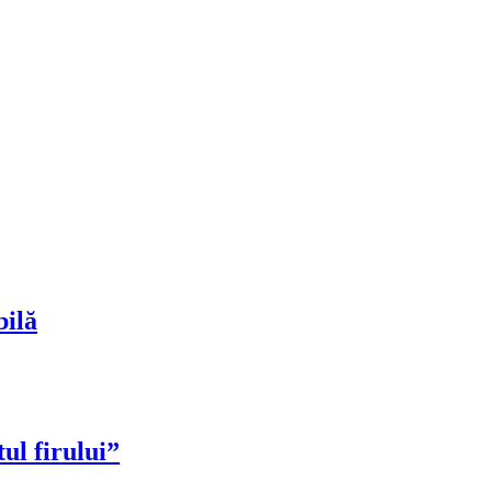
bilă
ul firului”