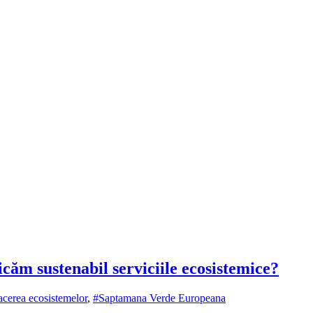
căm sustenabil serviciile ecosistemice?
acerea ecosistemelor
,
#Saptamana Verde Europeana