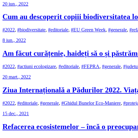
20 iun., 2022
Cum au descoperit copiii biodiversitatea 
#2022
,
#biodiversitate
,
#editoriale
,
#EU Green Week
,
#generale
,
#ref
8 iun., 2022
Am făcut curățenie, haideți să o și păstrăm
#2022
,
#actiuni ecologizare
,
#editoriale
,
#FEPRA
,
#generale
,
#judetul
20 mart., 2022
Ziua Internațională a Pădurilor 2022. Viaț
#2022
,
#editoriale
,
#generale
,
#Ghidul Bunelor Eco-Maniere
,
#prote
15 dec., 2021
Refacerea ecosistemelor – încă o preocupare