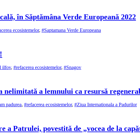
locală, în Săptămâna Verde Europeană 2022
acerea ecosistemelor
,
#Saptamana Verde Europeana
!
 ilfov
,
#refacerea ecosistemelor
,
#Snagov
a nelimitată a lemnului ca resursă regenera
jam padurea
,
#refacerea ecosistemelor
,
#Ziua Internationala a Padurilor
 a Patrulei, povestită de „vocea de la capăt