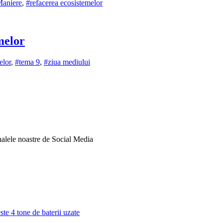
Maniere
,
#refacerea ecosistemelor
melor
elor
,
#tema 9
,
#ziua mediului
analele noastre de Social Media
este 4 tone de baterii uzate