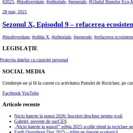
#2021
,
#biodiversitate
,
#editoriale
,
#generale
,
#Ghidul Bunelor Eco-
28 mai, 2021
Sezonul X, Episodul 9 – refacerea ecosiste
#biodiversitate
,
#editia X
,
#editoriale
,
#generale
,
#refacerea ecosistem
LEGISLAȚIE
Protecția datelor cu caracter personal
SOCIAL MEDIA
Urmărește-ne și fii la curent cu activitatea Patrulei de Reciclare, pe c
Facebook
YouTube
Articole recente
Nicio baterie la gunoi 2026: înscrieri deschise pentru școli
Gabriel, poveste de sucCES
„Nicio baterie la gunoi!” ediția 2025 scolile trimit la reciclare p
Earth Overshoot Day 2025 – trăim pe datorie ecologică