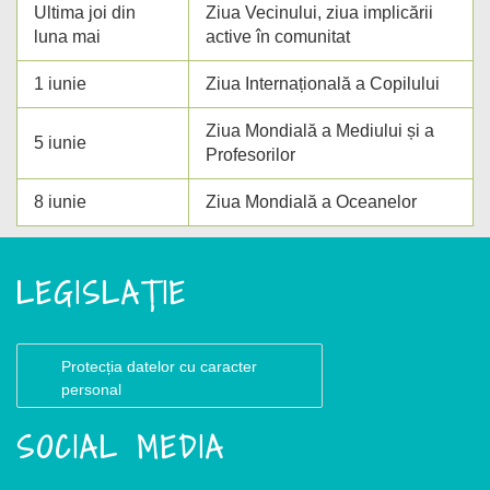
Ultima joi din
Ziua Vecinului, ziua implicării
luna mai
active în comunitat
1 iunie
Ziua Internațională a Copilului
Ziua Mondială a Mediului și a
5 iunie
Profesorilor
8 iunie
Ziua Mondială a Oceanelor
LEGISLAȚIE
Protecția datelor cu caracter
personal
SOCIAL MEDIA