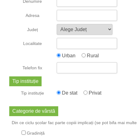
Denumire
Adresa
Județ
Localitate
Urban
Rural
Telefon fix
Tip instituție
De stat
Privat
Tip instituție
Categorie de vârstă
Din ce ciclu școlar fac parte copiii implicați (se pot bifa mai multe
Gradiniță