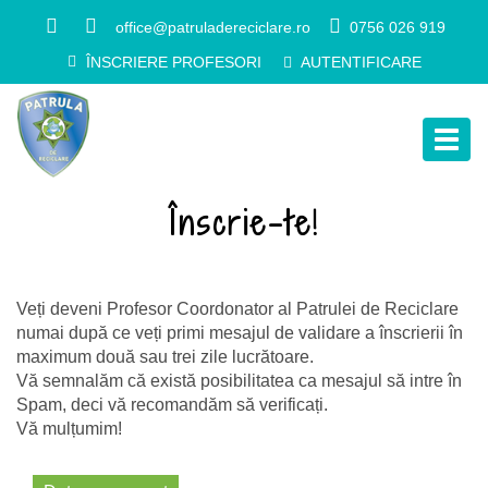
office@patruladereciclare.ro
0756 026 919
ÎNSCRIERE PROFESORI
AUTENTIFICARE
Togg
navig
Înscrie-te!
Veți deveni Profesor Coordonator al Patrulei de Reciclare
numai după ce veți primi mesajul de validare a înscrierii în
maximum două sau trei zile lucrătoare.
Vă semnalăm că există posibilitatea ca mesajul să intre în
Spam, deci vă recomandăm să verificați.
Vă mulțumim!