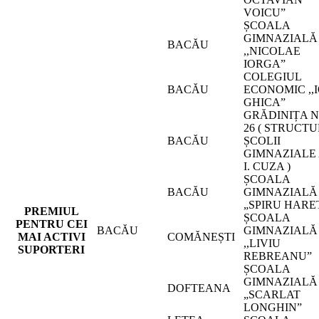
VOICU”
ȘCOALA
GIMNAZIALĂ
BACĂU
,,NICOLAE
IORGA”
COLEGIUL
BACĂU
ECONOMIC ,,
GHICA”
GRĂDINIȚA N
26 ( STRUCT
BACĂU
ȘCOLII
GIMNAZIALE 
I. CUZA )
ȘCOALA
BACĂU
GIMNAZIALĂ
„SPIRU HARE
PREMIUL
ȘCOALA
PENTRU CEI
BACĂU
GIMNAZIALĂ
MAI ACTIVI
COMĂNEȘTI
,,LIVIU
SUPORTERI
REBREANU”
ȘCOALA
GIMNAZIALĂ
DOFTEANA
„SCARLAT
LONGHIN”