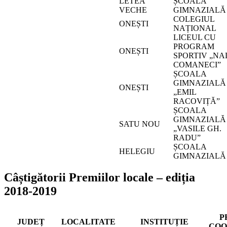
LETEA
ȘCOALA
VECHE
GIMNAZIALĂ
COLEGIUL
ONEȘTI
NAȚIONAL
LICEUL CU
PROGRAM
ONEȘTI
SPORTIV „NA
COMANECI”
ȘCOALA
GIMNAZIALĂ
ONEȘTI
„EMIL
RACOVIȚĂ”
ȘCOALA
GIMNAZIALĂ
SATU NOU
„VASILE GH.
RADU”
ȘCOALA
HELEGIU
GIMNAZIALĂ
Câștigătorii Premiilor locale – ediția
2018-2019
P
JUDEȚ
LOCALITATE
INSTITUȚIE
COO