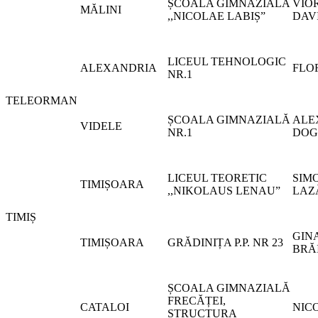
ȘCOALA GIMNAZIALĂ
VIO
MĂLINI
,,NICOLAE LABIȘ”
DAV
LICEUL TEHNOLOGIC
ALEXANDRIA
FLO
NR.1
TELEORMAN
ȘCOALA GIMNAZIALĂ
ALE
VIDELE
NR.1
DOG
LICEUL TEORETIC
SIM
TIMIȘOARA
,,NIKOLAUS LENAU”
LAZ
TIMIȘ
GIN
TIMIȘOARA
GRĂDINIȚA P.P. NR 23
BRĂ
ȘCOALA GIMNAZIALĂ
FRECĂȚEI,
CATALOI
NIC
STRUCTURA