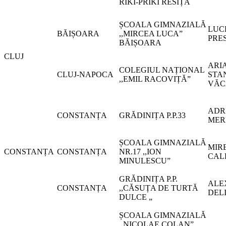
RIKI-PRIKI RESIȚA
ȘCOALA GIMNAZIALĂ
LUC
BĂIȘOARA
,,MIRCEA LUCA”
PRE
BĂIȘOARA
CLUJ
ARI
COLEGIUL NAȚIONAL
CLUJ-NAPOCA
STA
,,EMIL RACOVIȚĂ”
VĂC
ADR
CONSTANȚA
GRĂDINIȚA P.P.33
MER
ȘCOALA GIMNAZIALĂ
MIR
CONSTANȚA
CONSTANȚA
NR.17 ,,ION
CAL
MINULESCU”
GRĂDINIȚA P.P.
ALE
CONSTANȚA
,,CĂSUȚA DE TURTĂ
DEL
DULCE „
ȘCOALA GIMNAZIALĂ
,,NICOLAE COLAN”