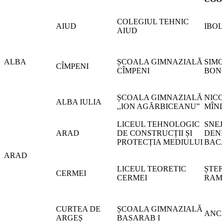
COLEGIUL TEHNIC
AIUD
IBO
AIUD
ALBA
ȘCOALA GIMNAZIALĂ
SIM
CÎMPENI
CÎMPENI
BON
ȘCOALA GIMNAZIALĂ
NIC
ALBA IULIA
,,ION AGĂRBICEANU”
MÎN
LICEUL TEHNOLOGIC
SNE
ARAD
DE CONSTRUCȚII ȘI
DEN
PROTECȚIA MEDIULUI
BAC
ARAD
LICEUL TEORETIC
ȘTE
CERMEI
CERMEI
RAM
CURTEA DE
ȘCOALA GIMNAZIALĂ
ANC
ARGEȘ
BASARAB I