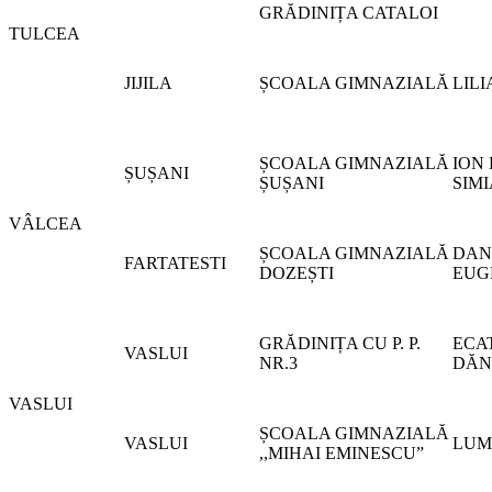
GRĂDINIȚA CATALOI
TULCEA
JIJILA
ȘCOALA GIMNAZIALĂ
LIL
ȘCOALA GIMNAZIALĂ
ION
ȘUȘANI
ȘUȘANI
SIM
VÂLCEA
ȘCOALA GIMNAZIALĂ
DAN
FARTATESTI
DOZEȘTI
EUG
GRĂDINIȚA CU P. P.
ECA
VASLUI
NR.3
DĂN
VASLUI
ȘCOALA GIMNAZIALĂ
VASLUI
LUM
,,MIHAI EMINESCU”