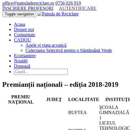
office@patruladereciclare.ro
0756 026 919
ÎNSCRIERE PROFESORI
AUTENTIFICARE
Toggle navigation
Acasa
Despre noi
Comunitate
CADOU
Apele și viața acvatică
Colectarea Selectivă pentru o Săptămână Verde
Ecomaniere
Noutăți
Donează
Premianții naționali – ediția 2018-2019
PREMIU
JUDEŢ
LOCALITATE
INSTITUŢI
NAŢIONAL
ŞCOALA
BUFTEA
GIMNAZIALĂ
1
LICEUL
TEHNOLOGIC