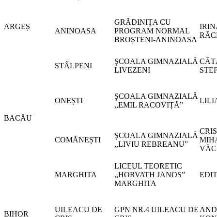
GRĂDINIȚA CU
ARGEȘ
IRIN
ANINOASA
PROGRAM NORMAL
RĂC
BROȘTENI-ANINOASA
ȘCOALA GIMNAZIALĂ
CĂT
STÂLPENI
LIVEZENI
STE
ȘCOALA GIMNAZIALĂ
ONEȘTI
LIL
,,EMIL RACOVIȚĂ”
BACĂU
CRIS
ȘCOALA GIMNAZIALĂ
COMĂNEȘTI
MIH
,,LIVIU REBREANU”
VĂC
LICEUL TEORETIC
MARGHITA
,,HORVATH JANOS”
EDI
MARGHITA
UILEACU DE
GPN NR.4 UILEACU DE
AND
BIHOR