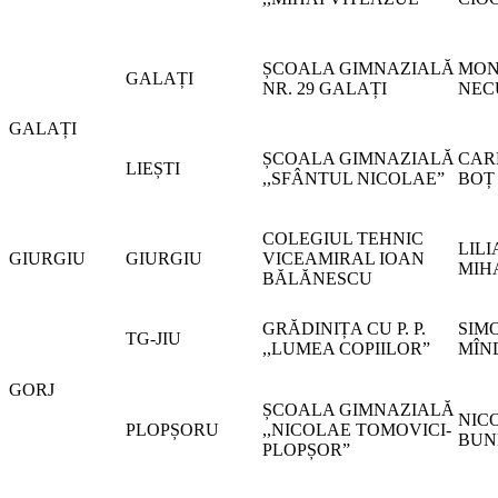
ȘCOALA GIMNAZIALĂ
MON
GALAȚI
NR. 29 GALAȚI
NEC
GALAȚI
ȘCOALA GIMNAZIALĂ
CAR
LIEȘTI
,,SFÂNTUL NICOLAE”
BOȚ
COLEGIUL TEHNIC
LIL
GIURGIU
GIURGIU
VICEAMIRAL IOAN
MIH
BĂLĂNESCU
GRĂDINIȚA CU P. P.
SIM
TG-JIU
,,LUMEA COPIILOR”
MÎN
GORJ
ȘCOALA GIMNAZIALĂ
NIC
PLOPȘORU
,,NICOLAE TOMOVICI-
BUN
PLOPȘOR”