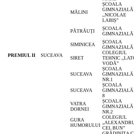
ȘCOALA
GIMNAZIALĂ
MĂLINI
,,NICOLAE
LABIȘ”
ȘCOALA
PĂTRĂUȚI
GIMNAZIALĂ
ȘCOALA
SIMINICEA
GIMNAZIALĂ
COLEGIUL
PREMIUL II
SUCEAVA
SIRET
TEHNIC ,,LAT
VODĂ”
ȘCOALA
SUCEAVA
GIMNAZIALĂ
NR.1
ȘCOALA
SUCEAVA
GIMNAZIALĂ
8
ȘCOALA
VATRA
GIMNAZIALĂ
DORNEI
NR.2
COLEGIUL
GURA
„ALEXANDR
HUMORULUI
CEL BUN”
GRĂDINIȚA 