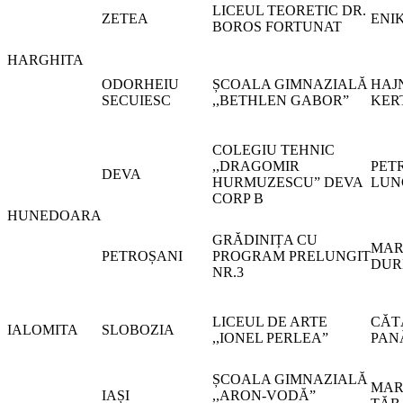
LICEUL TEORETIC DR.
ZETEA
ENI
BOROS FORTUNAT
HARGHITA
ODORHEIU
ȘCOALA GIMNAZIALĂ
HAJ
SECUIESC
,,BETHLEN GABOR”
KER
COLEGIU TEHNIC
,,DRAGOMIR
PET
DEVA
HURMUZESCU” DEVA
LUN
CORP B
HUNEDOARA
GRĂDINIȚA CU
MAR
PETROȘANI
PROGRAM PRELUNGIT
DUR
NR.3
LICEUL DE ARTE
CĂT
IALOMITA
SLOBOZIA
,,IONEL PERLEA”
PAN
ȘCOALA GIMNAZIALĂ
MAR
IAȘI
,,ARON-VODĂ”