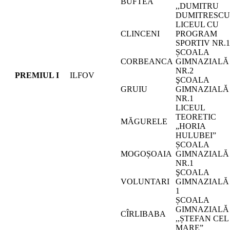
BUFTEA
,,DUMITRU
DUMITRESCU
LICEUL CU
CLINCENI
PROGRAM
SPORTIV NR.1
ȘCOALA
CORBEANCA
GIMNAZIALĂ
NR.2
PREMIUL I
ILFOV
ŞCOALA
GRUIU
GIMNAZIALĂ
NR.1
LICEUL
TEORETIC
MĂGURELE
„HORIA
HULUBEI”
ȘCOALA
MOGOȘOAIA
GIMNAZIALĂ
NR.1
ŞCOALA
VOLUNTARI
GIMNAZIALĂ
1
ȘCOALA
GIMNAZIALĂ
CÎRLIBABA
,,ȘTEFAN CEL
MARE”