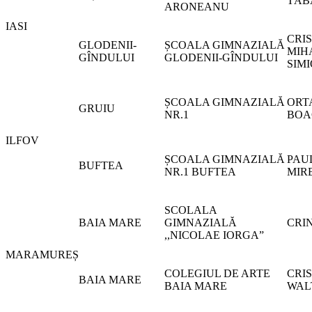
TĂB
ARONEANU
IASI
CRIS
GLODENII-
ȘCOALA GIMNAZIALĂ
MIH
GÎNDULUI
GLODENII-GÎNDULUI
SIM
ȘCOALA GIMNAZIALĂ
ORT
GRUIU
NR.1
BOA
ILFOV
ȘCOALA GIMNAZIALĂ
PAU
BUFTEA
NR.1 BUFTEA
MIR
SCOLALA
BAIA MARE
GIMNAZIALĂ
CRI
,,NICOLAE IORGA”
MARAMUREȘ
COLEGIUL DE ARTE
CRI
BAIA MARE
BAIA MARE
WAL