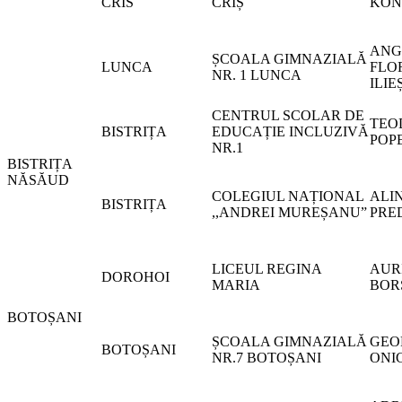
CRIS
CRIȘ
KON
ANG
ȘCOALA GIMNAZIALĂ
LUNCA
FLO
NR. 1 LUNCA
ILIE
CENTRUL SCOLAR DE
TEO
BISTRIȚA
EDUCAȚIE INCLUZIVĂ
POP
NR.1
BISTRIȚA
NĂSĂUD
COLEGIUL NAȚIONAL
ALI
BISTRIȚA
,,ANDREI MUREȘANU”
PRE
LICEUL REGINA
AUR
DOROHOI
MARIA
BOR
BOTOȘANI
ȘCOALA GIMNAZIALĂ
GEO
BOTOȘANI
NR.7 BOTOȘANI
ONI