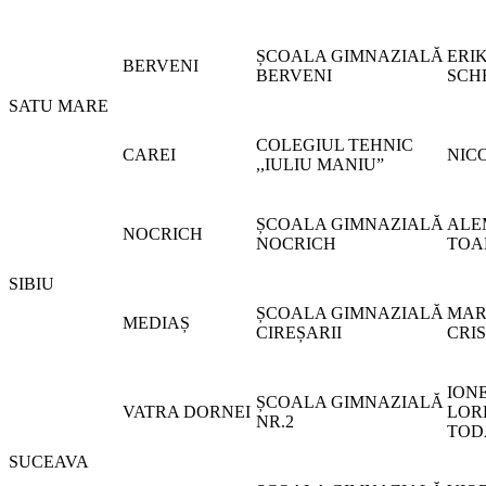
ȘCOALA GIMNAZIALĂ
ERI
BERVENI
BERVENI
SCH
SATU MARE
COLEGIUL TEHNIC
CAREI
NIC
,,IULIU MANIU”
ȘCOALA GIMNAZIALĂ
ALE
NOCRICH
NOCRICH
TOA
SIBIU
ȘCOALA GIMNAZIALĂ
MAR
MEDIAȘ
CIREȘARII
CRI
ION
ȘCOALA GIMNAZIALĂ
VATRA DORNEI
LOR
NR.2
TOD
SUCEAVA