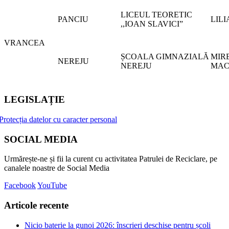
LICEUL TEORETIC
PANCIU
LIL
,,IOAN SLAVICI”
VRANCEA
ȘCOALA GIMNAZIALĂ
MIR
NEREJU
NEREJU
MAC
LEGISLAȚIE
Protecția datelor cu caracter personal
SOCIAL MEDIA
Urmărește-ne și fii la curent cu activitatea Patrulei de Reciclare, pe
canalele noastre de Social Media
Facebook
YouTube
Articole recente
Nicio baterie la gunoi 2026: înscrieri deschise pentru școli