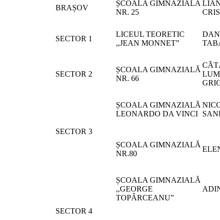
ȘCOALA GIMNAZIALĂ
LIA
BRAȘOV
NR. 25
CRI
LICEUL TEORETIC
DAN
SECTOR 1
,,JEAN MONNET”
TAB
CĂT
ȘCOALA GIMNAZIALĂ
SECTOR 2
LUM
NR. 66
GRI
ȘCOALA GIMNAZIALĂ
NIC
LEONARDO DA VINCI
SAN
SECTOR 3
ȘCOALA GIMNAZIALĂ
ELE
NR.80
ȘCOALA GIMNAZIALĂ
,,GEORGE
ADI
TOPÂRCEANU”
SECTOR 4