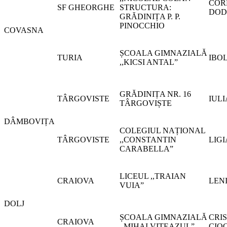
COR
SF GHEORGHE
STRUCTURA:
DOD
GRĂDINIȚA P. P.
PINOCCHIO
COVASNA
ȘCOALA GIMNAZIALĂ
TURIA
IBO
,,KICSI ANTAL”
GRĂDINIȚA NR. 16
TÂRGOVISTE
IUL
TÂRGOVIȘTE
DÂMBOVIȚA
COLEGIUL NAȚIONAL
TÂRGOVISTE
,,CONSTANTIN
LIGI
CARABELLA”
LICEUL ,,TRAIAN
CRAIOVA
LEN
VUIA”
DOLJ
ȘCOALA GIMNAZIALĂ
CRI
CRAIOVA
,,MIHAI VITEAZUL”
CIO