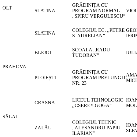
GRĂDINIȚA CU
OLT
SLATINA
PROGRAM NORMAL
VIO
,,SPIRU VERGULESCU”
COLEGIUL EC. ,,PETRE
GEO
SLATINA
S. AURELIAN”
IFRI
ȘCOALA ,,RADU
BLEJOI
IUL
TUDORAN”
PRAHOVA
GRĂDINIȚA CU
AMA
PLOIEȘTI
PROGRAM PRELUNGIT
MIC
NR. 23
LICEUL TEHNOLOGIC
IOA
CRASNA
,,CSEREY-GOGA”
MOL
SĂLAJ
COLEGIUL TEHNIC
IOA
ZALĂU
,,ALESANDRU PAPIU
SLE
ILARIAN”