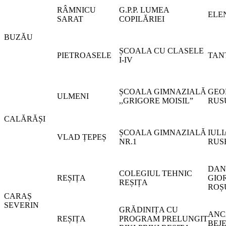
RÂMNICU
G.P.P. LUMEA
ELE
SARAT
COPILĂRIEI
BUZĂU
ȘCOALA CU CLASELE
PIETROASELE
TAN
I-IV
ȘCOALA GIMNAZIALĂ
GEO
ULMENI
,,GRIGORE MOISIL”
RUS
CALĂRĂȘI
ȘCOALA GIMNAZIALĂ
IUL
VLAD ȚEPEȘ
NR.1
RUS
DAN
COLEGIUL TEHNIC
REȘIȚA
GIO
REȘIȚA
ROȘ
CARAȘ
SEVERIN
GRĂDINIȚA CU
ANC
REȘIȚA
PROGRAM PRELUNGIT
BEJ