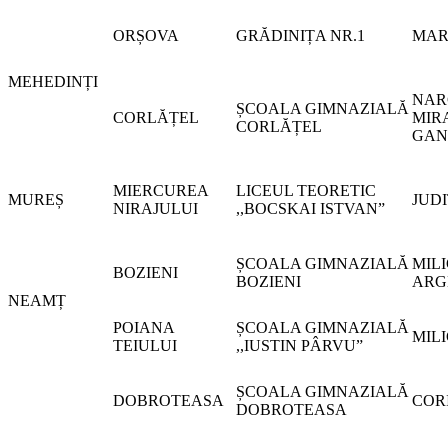
ORȘOVA
GRĂDINIȚA NR.1
MAR
MEHEDINȚI
NAR
ȘCOALA GIMNAZIALĂ
CORLĂȚEL
MIR
CORLĂȚEL
GAN
MIERCUREA
LICEUL TEORETIC
MUREȘ
JUDI
NIRAJULUI
,,BOCSKAI ISTVAN”
ȘCOALA GIMNAZIALĂ
MIL
BOZIENI
BOZIENI
ARG
NEAMȚ
POIANA
ȘCOALA GIMNAZIALĂ
MIL
TEIULUI
,,IUSTIN PÂRVU”
ȘCOALA GIMNAZIALĂ
DOBROTEASA
COR
DOBROTEASA