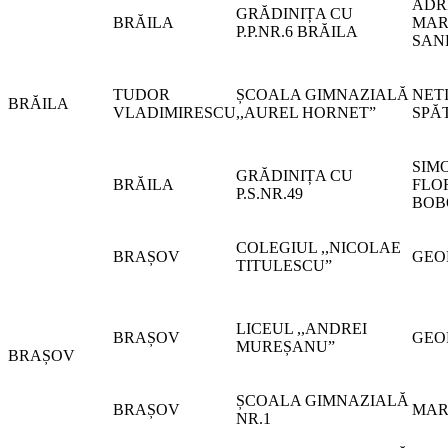
ADR
GRĂDINIȚA CU
BRĂILA
MAR
P.P.NR.6 BRĂILA
SAN
TUDOR
ȘCOALA GIMNAZIALĂ
NET
BRĂILA
VLADIMIRESCU
,,AUREL HORNET”
SPĂ
SIM
GRĂDINIȚA CU
BRĂILA
FLO
P.S.NR.49
BOB
COLEGIUL ,,NICOLAE
BRAȘOV
GEO
TITULESCU”
LICEUL ,,ANDREI
BRAȘOV
GEO
MUREȘANU”
BRAȘOV
ȘCOALA GIMNAZIALĂ
BRAȘOV
MAR
NR.1