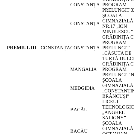
CONSTANȚA
PROGRAM
PRELUNGIT 3
ȘCOALA
GIMNAZIALĂ
CONSTANȚA
NR.17 „ION
MINULESCU”
GRĂDINIȚA 
PROGRAM
PREMIUL III
CONSTANȚA
CONSTANȚA
PRELUNGIT
„CĂSUȚA DE
TURTĂ DULCE
GRĂDINIȚA 
MANGALIA
PROGRAM
PRELUNGIT N
ȘCOALA
GIMNAZIALĂ
MEDGIDIA
„CONSTANTI
BRÂNCUȘI”
LICEUL
TEHNOLOGIC
BACĂU
„ANGHEL
SALIGNY”
ȘCOALA
GIMNAZIALĂ 
BACĂU
OCTAVIAN