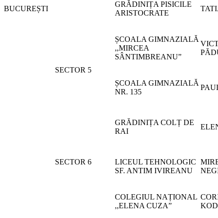
GRĂDINIȚA PISICILE
BUCUREȘTI
TAT
ARISTOCRATE
ȘCOALA GIMNAZIALĂ
VIC
,,MIRCEA
PĂD
SÂNTIMBREANU”
SECTOR 5
ȘCOALA GIMNAZIALĂ
PAU
NR. 135
GRĂDINIȚA COLȚ DE
ELE
RAI
SECTOR 6
LICEUL TEHNOLOGIC
MIR
SF. ANTIM IVIREANU
NEG
COLEGIUL NAȚIONAL
COR
,,ELENA CUZA”
KOD