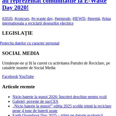
au reprezentat comunitățile la E-Waste
Day 2020!
#2020
,
#concurs
,
#e-waste day
,
#generale
,
#IEWD
,
#premii
,
#ziua
internationala a reciclarii deseurilor electrice
LEGISLAȚIE
Protecția datelor cu caracter personal
SOCIAL MEDIA
Urmărește-ne și fii la curent cu activitatea Patrulei de Reciclare, pe
canalele noastre de Social Media
Facebook
YouTube
Articole recente
Nicio baterie la gunoi 2026: înscrieri deschise pentru școli
Gabriel, poveste de sucCES
„Nicio baterie la gunoi!” ediția 2025 scolile trimit la reciclare
peste 4 tone de baterii uzate
Earth Overshoot Day 2025 – trăim pe datorie ecologică