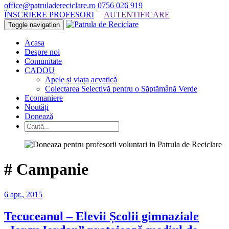
office@patruladereciclare.ro
0756 026 919
ÎNSCRIERE PROFESORI
AUTENTIFICARE
Toggle navigation
Acasa
Despre noi
Comunitate
CADOU
Apele și viața acvatică
Colectarea Selectivă pentru o Săptămână Verde
Ecomaniere
Noutăți
Donează
#
Campanie
6 apr., 2015
Tecuceanul – Elevii Școlii gimnaziale