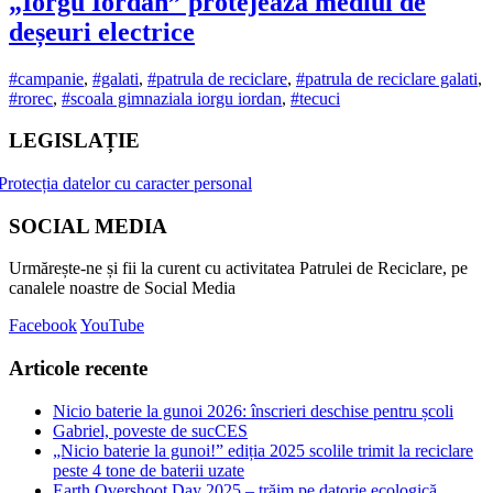
„Iorgu Iordan” protejează mediul de
deșeuri electrice
#campanie
,
#galati
,
#patrula de reciclare
,
#patrula de reciclare galati
,
#rorec
,
#scoala gimnaziala iorgu iordan
,
#tecuci
LEGISLAȚIE
Protecția datelor cu caracter personal
SOCIAL MEDIA
Urmărește-ne și fii la curent cu activitatea Patrulei de Reciclare, pe
canalele noastre de Social Media
Facebook
YouTube
Articole recente
Nicio baterie la gunoi 2026: înscrieri deschise pentru școli
Gabriel, poveste de sucCES
„Nicio baterie la gunoi!” ediția 2025 scolile trimit la reciclare
peste 4 tone de baterii uzate
Earth Overshoot Day 2025 – trăim pe datorie ecologică