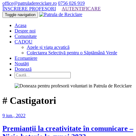
office@patruladereciclare.ro
0756 026 919
ÎNSCRIERE PROFESORI
AUTENTIFICARE
Toggle navigation
Acasa
Despre noi
Comunitate
CADOU
Apele și viața acvatică
Colectarea Selectivă pentru o Săptămână Verde
Ecomaniere
Noutăți
Donează
#
Castigatori
9 iun., 2022
Premianții la creativitate în comunicare –