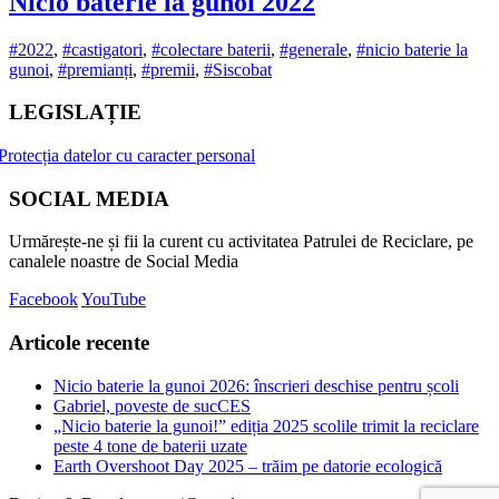
Nicio baterie la gunoi 2022
#2022
,
#castigatori
,
#colectare baterii
,
#generale
,
#nicio baterie la
gunoi
,
#premianți
,
#premii
,
#Siscobat
LEGISLAȚIE
Protecția datelor cu caracter personal
SOCIAL MEDIA
Urmărește-ne și fii la curent cu activitatea Patrulei de Reciclare, pe
canalele noastre de Social Media
Facebook
YouTube
Articole recente
Nicio baterie la gunoi 2026: înscrieri deschise pentru școli
Gabriel, poveste de sucCES
„Nicio baterie la gunoi!” ediția 2025 scolile trimit la reciclare
peste 4 tone de baterii uzate
Earth Overshoot Day 2025 – trăim pe datorie ecologică