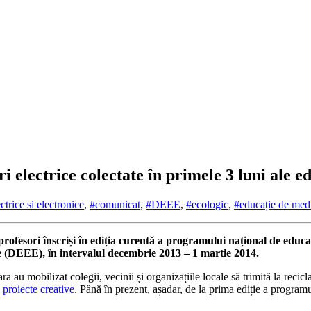
 electrice colectate în primele 3 luni ale ed
ctrice si electronice
,
#comunicat
,
#DEEE
,
#ecologic
,
#educație de med
 profesori înscriși în ediția curentă a programului național de educ
e
(DEEE)
, în intervalul decembrie 2013 – 1 martie 2014.
ra au mobilizat colegii, vecinii și organizațiile locale să trimită la recicl
 proiecte creative
. Până în prezent, așadar, de la prima ediție a program