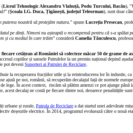
 (
Liceul Tehnologic Alexandru Vlahuță, Podu Turcului, Bacău
), ”
nă!
” (
Școala I.G. Duca, Țigănești, județul Teleorman
), sunt doar cât
în puterea noastră să protejăm natura.
” spune
Lucreția Presecan
, pro
atul pe dinți.
Nimeni nu așteaptă o recompensă pentru că s-a spălat pe d
zăm și cu mediul în care trăim
” consideră
Camelia Tănculescu
, profeso
 fiecare cetățean al României să colecteze măcar 50 de grame de astf
ccesul copiilor și sansele Patrulelor la un premiu național depind așadar
iile pot deveni
Suporteri ai Patrulei de Reciclare
.
buie la recuperarea fracțiilor utile și la reintroducerea lor în industie, 
ar, ne ajută pe noi, românii, să recuperăm decalajul față de normele euro
 de lege. În acest context, riscăm să plătim amenzi ce pot ajunge până 
acest decalaj ne costă pe fiecare dintre noi, deoarece penalitățile sunt 
ăți urbane și rurale,
Patrula de Reciclare
a dat startul unei adevărate mișc
ctiv deșeurile electrice. În 2014, programul evoluează către o nouă etap