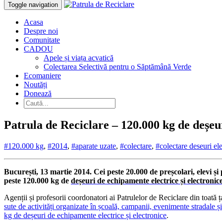
Toggle navigation
Acasa
Despre noi
Comunitate
CADOU
Apele și viața acvatică
Colectarea Selectivă pentru o Săptămână Verde
Ecomaniere
Noutăți
Donează
Patrula de Reciclare – 120.000 kg de deșeuri
#120.000 kg
,
#2014
,
#aparate uzate
,
#colectare
,
#colectare deseuri ele
București, 13 martie 2014. Cei peste 20.000 de preșcolari, elevi și
peste 120.000 kg de
deșeuri de echipamente electrice și electronic
Agenții și profesorii coordonatori ai Patrulelor de Reciclare din toată ța
sute de activități organizate în școală, campanii, evenimente stradale și
kg de deșeuri de echipamente electrice și electronice
.