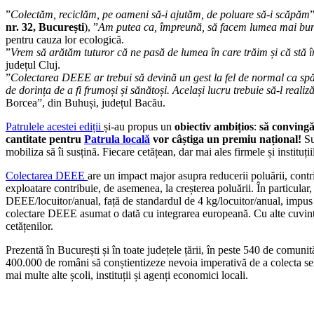
”
Colectăm, reciclăm, pe oameni să-i ajutăm, de poluare să-i scăpăm
”
nr. 32, București
), ”
Am putea ca, împreună, să facem lumea mai bu
pentru cauza lor ecologică.
”
Vrem să arătăm tuturor că ne pasă de lumea în care trăim și că stă 
județul Cluj.
”
Colectarea DEEE ar trebui să devină un gest la fel de normal ca spăl
de dorința de a fi frumoși și sănătoși. Același lucru trebuie să-l reali
Borcea”, din Buhuși, județul Bacău.
Patrulele acestei ediții
și-au propus un
obiectiv ambițios
:
să convingă
cantitate pentru
Patrula locală
vor câștiga un premiu național!
Su
mobiliza să îi susțină. Fiecare cetățean, dar mai ales firmele și instituț
Colectarea DEEE
are un impact major asupra reducerii poluării, contri
exploatare contribuie, de asemenea, la creșterea poluării. În particul
DEEE/locuitor/anual, față de standardul de 4 kg/locuitor/anual, impus
colectare DEEE asumat o dată cu integrarea europeană. Cu alte cuvinte, 
cetățenilor.
Prezentă în București și în toate județele țării, în peste 540 de comunit
400.000 de români să conștientizeze nevoia imperativă de a colecta sele
mai multe alte școli, instituții și agenți economici locali.