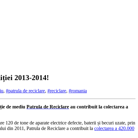
iției 2013-2014!
iu
,
#patrula de reciclare
,
#reciclare
,
#romania
ație de mediu
Patrula de Reciclare
au contribuit la colectarea a
are 120 de tone de aparate electrice defecte, baterii și becuri uzate, prin
ului din 2011, Patrula de Reciclare a contribuit la
colectarea a 420.000