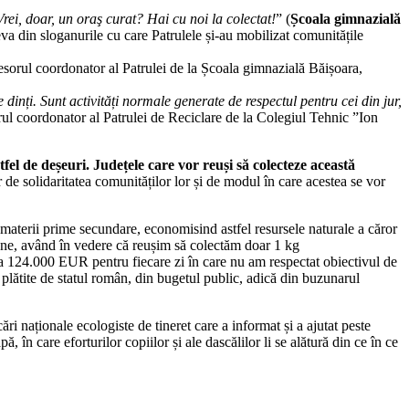
Vrei, doar, un oraş curat? Hai cu noi la colectat!
” (
Școala gimnazială
eva din sloganurile cu care Patrulele și-au mobilizat comunitățile
fesorul coordonator al Patrulei de la Școala gimnazială Băișoara,
inți. Sunt activități normale generate de respectul pentru cei din jur,
rul coordonator al Patrulei de Reciclare de la Colegiul Tehnic ”Ion
el de deșeuri. Județele care vor reuși să colecteze această
 de solidaritatea comunităților lor și de modul în care acestea se vor
ca materii prime secundare, economisind astfel resursele naturale a căror
pene, având în vedere că reușim să colectăm doar 1 kg
la 124.000 EUR pentru fiecare zi în care nu am respectat obiectivul de
plătite de statul român, din bugetul public, adică din buzunarul
ări naționale ecologiste de tineret care a informat și a ajutat peste
ă, în care eforturilor
copiilor și ale dascălilor li se alătură din ce în ce