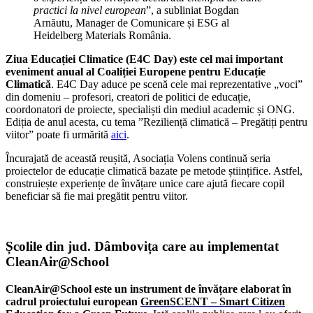
practici la nivel european
”, a subliniat Bogdan
Arnăutu, Manager de Comunicare și ESG al
Heidelberg Materials România.
Ziua Educației Climatice (E4C Day) este cel mai important
eveniment anual al Coaliției Europene pentru Educație
Climatică
. E4C Day aduce pe scenă cele mai reprezentative „voci”
din domeniu – profesori, creatori de politici de educație,
coordonatori de proiecte, specialiști din mediul academic și ONG.
Ediția de anul acesta, cu tema ”Reziliență climatică – Pregătiți pentru
viitor” poate fi urmărită
aici
.
Încurajată de această reușită, Asociația Volens continuă seria
proiectelor de educație climatică bazate pe metode științifice. Astfel,
construiește experiențe de învățare unice care ajută fiecare copil
beneficiar să fie mai pregătit pentru viitor.
Școlile din jud. Dâmbovița care au implementat
CleanAir@School
CleanAir@School este un instrument de învățare elaborat în
cadrul proiectului european
GreenSCENT – Smart Citizen