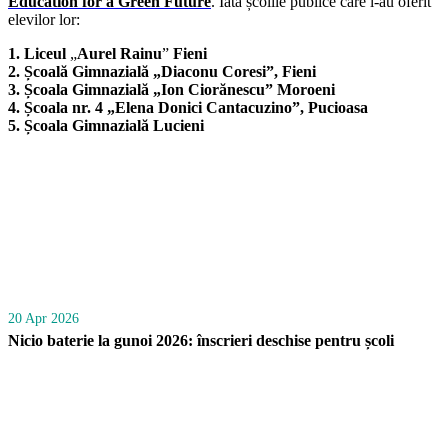
Education for a Green Future
. Iată școlile publice care l-au oferit
elevilor lor:
1. Liceul
„
Aurel Rainu
”
Fieni
2. Școală Gimnazială „Diaconu Coresi”, Fieni
3. Școala Gimnazială „Ion Ciorănescu” Moroeni
4. Școala nr. 4 „Elena Donici Cantacuzino”, Pucioasa
5. Școala Gimnazială Lucieni
20 Apr 2026
Nicio baterie la gunoi 2026: înscrieri deschise pentru școli