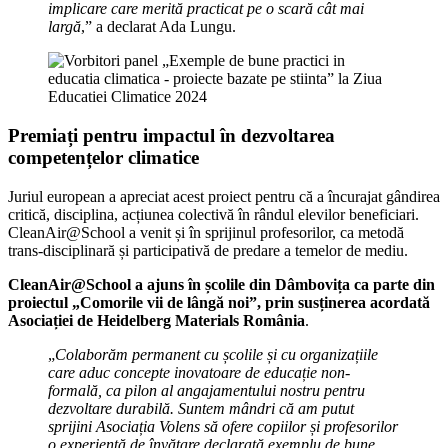
implicare care merită practicat pe o scară cât mai
largă
,” a declarat Ada Lungu.
Premiați pentru impactul în dezvoltarea
competențelor climatice
Juriul european a apreciat acest proiect pentru că a încurajat gândirea
critică, disciplina, acțiunea colectivă în rândul elevilor beneficiari.
CleanAir@School a venit și în sprijinul profesorilor, ca metodă
trans-disciplinară și participativă de predare a temelor de mediu.
CleanAir@School a ajuns în școlile din Dâmbovița ca parte din
proiectul „Comorile vii de lângă noi”,
prin susținerea acordată
Asociației de Heidelberg Materials România
.
„
Colaborăm permanent cu școlile și cu organizațiile
care aduc concepte inovatoare de educație non-
formală, ca pilon al angajamentului nostru pentru
dezvoltare durabilă. Suntem mândri că am putut
sprijini Asociația Volens să ofere copiilor și profesorilor
o experiență de învățare declarată exemplu de bune