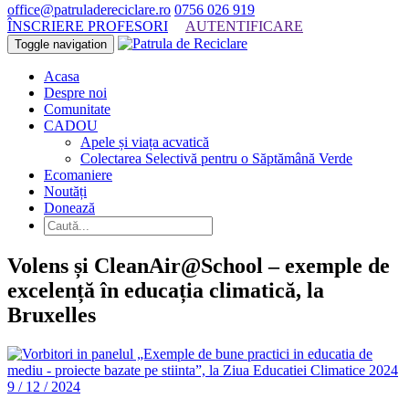
office@patruladereciclare.ro
0756 026 919
ÎNSCRIERE PROFESORI
AUTENTIFICARE
Toggle navigation
Acasa
Despre noi
Comunitate
CADOU
Apele și viața acvatică
Colectarea Selectivă pentru o Săptămână Verde
Ecomaniere
Noutăți
Donează
Volens și CleanAir@School – exemple de
excelență în educația climatică, la
Bruxelles
9 / 12 / 2024