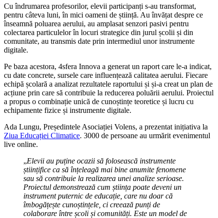
Cu îndrumarea profesorilor, elevii participanți s-au transformat,
pentru câteva luni, în mici oameni de știință. Au învățat despre ce
înseamnă poluarea aerului, au amplasat senzori pasivi pentru
colectarea particulelor în locuri strategice din jurul școlii și din
comunitate, au transmis date prin intermediul unor instrumente
digitale.
Pe baza acestora, 4sfera Innova a generat un raport care le-a indicat,
cu date concrete, sursele care influențează calitatea aerului. Fiecare
echipă școlară a analizat rezultatele raportului și și-a creat un plan de
acțiune prin care să contribuie la reducerea poluării aerului. Proiectul
a propus o combinație unică de cunoștințe teoretice și lucru cu
echipamente fizice și instrumente digitale.
Ada Lungu, Președintele Asociației Volens, a prezentat inițiativa la
Ziua Educației Climatice
. 3000 de persoane au urmărit evenimentul
live online.
„
Elevii au puține ocazii să folosească instrumente
științifice ca să înțeleagă mai bine anumite fenomene
sau să contribuie la realizarea unei analize serioase.
Proiectul demonstrează cum știința poate deveni un
instrument puternic de educație, care nu doar că
îmbogățește cunoștințele, ci creează punți de
colaborare între școli și comunități. Este un model de