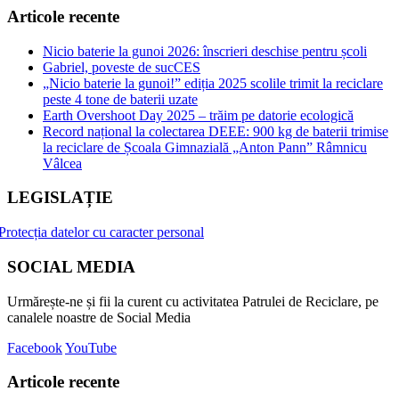
Articole recente
Nicio baterie la gunoi 2026: înscrieri deschise pentru școli
Gabriel, poveste de sucCES
„Nicio baterie la gunoi!” ediția 2025 scolile trimit la reciclare
peste 4 tone de baterii uzate
Earth Overshoot Day 2025 – trăim pe datorie ecologică
Record național la colectarea DEEE: 900 kg de baterii trimise
la reciclare de Școala Gimnazială „Anton Pann” Râmnicu
Vâlcea
LEGISLAȚIE
Protecția datelor cu caracter personal
SOCIAL MEDIA
Urmărește-ne și fii la curent cu activitatea Patrulei de Reciclare, pe
canalele noastre de Social Media
Facebook
YouTube
Articole recente