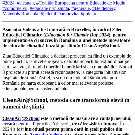
#2024
,
#cleanair
,
#Coalitia Europeana pentru Educatie de Mediu
,
#comorile vii
,
#educatie prin stiinta
,
#generale
,
#Heidelberg
Materials Romania
,
#judetul Dambovita
,
#poluare
Asociația Volens a fost onorată la Bruxelles, în cadrul Zilei
Educației Climatice (
Education for Climate Day 2024
), pentru
implementarea cu succes în România a unei metode inovatoare
de educație climatică bazată pe știință:
CleanAir@School.
Ziua Educației Climatice a declarat proiectul ca fiind un exemplu de
bune practici, la nivel european, datorită impactului extraordinar pe
care l-a avut, în rândul tinerilor beneficiari și al comunităților. Numai
3 proiecte au primit această recunoaștere, la categoria inițiativelor
inspirate de știință. Astfel, 5 școli din județul Dâmbovița pun
România pe harta europeană a celor mai relevante proiecte
educaționale pentru sustenabilitate.
CleanAir@School, metoda care transformă elevii în
oameni de știință
CleanAir@School
este o metodă de măsurare a calității aerului
,
creată
pentru a fi practicată în școli,
de către 4sfera Innova
. În
2024 a fost
introdusă pentru prima oară în școli publice din
Romania, de
Asociația Volens
, în cadrul proiectului „Comorile