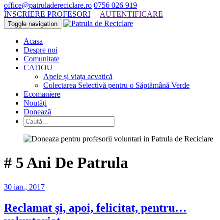
office@patruladereciclare.ro
0756 026 919
ÎNSCRIERE PROFESORI
AUTENTIFICARE
Toggle navigation
Acasa
Despre noi
Comunitate
CADOU
Apele și viața acvatică
Colectarea Selectivă pentru o Săptămână Verde
Ecomaniere
Noutăți
Donează
#
5 Ani De Patrula
30 ian., 2017
Reclamat și, apoi, felicitat, pentru…