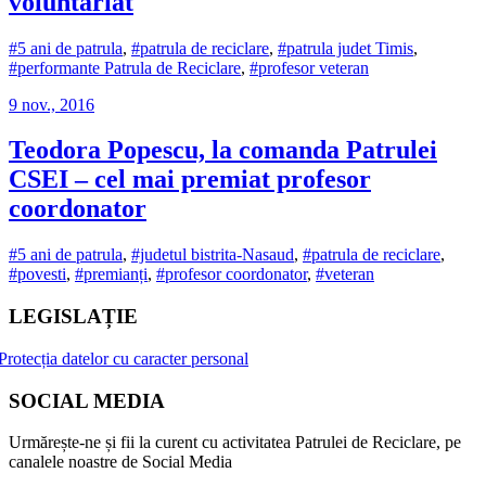
voluntariat
#5 ani de patrula
,
#patrula de reciclare
,
#patrula judet Timis
,
#performante Patrula de Reciclare
,
#profesor veteran
9 nov., 2016
Teodora Popescu, la comanda Patrulei
CSEI – cel mai premiat profesor
coordonator
#5 ani de patrula
,
#judetul bistrita-Nasaud
,
#patrula de reciclare
,
#povesti
,
#premianți
,
#profesor coordonator
,
#veteran
LEGISLAȚIE
Protecția datelor cu caracter personal
SOCIAL MEDIA
Urmărește-ne și fii la curent cu activitatea Patrulei de Reciclare, pe
canalele noastre de Social Media