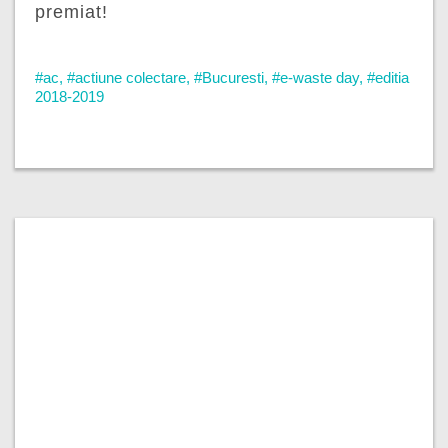
premiat!
#ac
,
#actiune colectare
,
#Bucuresti
,
#e-waste day
,
#editia
2018-2019