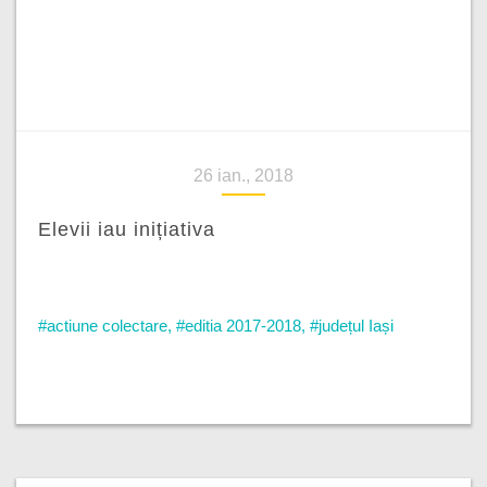
26 ian., 2018
Elevii iau inițiativa
#actiune colectare
,
#editia 2017-2018
,
#județul Iași