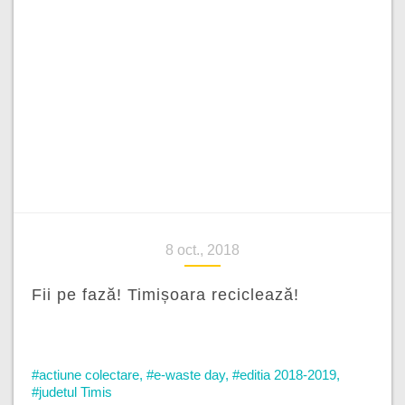
8 oct., 2018
Fii pe fază! Timișoara reciclează!
#actiune colectare
,
#e-waste day
,
#editia 2018-2019
,
#judetul Timis