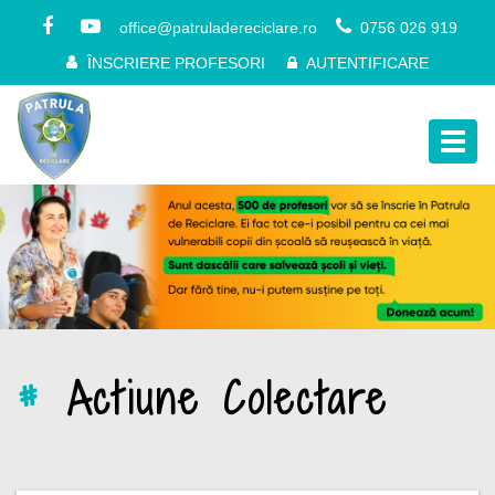
office@patruladereciclare.ro
0756 026 919
ÎNSCRIERE PROFESORI
AUTENTIFICARE
Togg
navig
#
Actiune Colectare