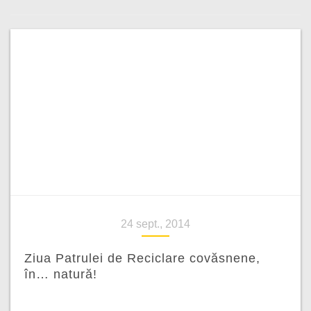
24 sept., 2014
Ziua Patrulei de Reciclare covăsnene,
în… natură!