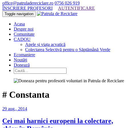
office@patruladereciclare.ro
0756 026 919
ÎNSCRIERE PROFESORI
AUTENTIFICARE
Toggle navigation
Acasa
Despre noi
Comunitate
CADOU
Apele și viața acvatică
Colectarea Selectivă pentru o Săptămână Verde
Ecomaniere
Noutăți
Donează
#
Constanta
29 aug., 2014
Cei mai harnici europeni la colectare,