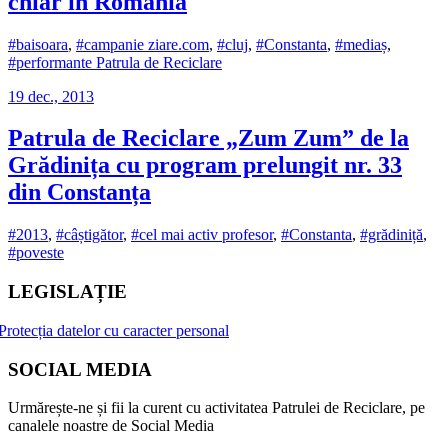
chiar în România
#baisoara
,
#campanie ziare.com
,
#cluj
,
#Constanta
,
#mediaș
,
#performante Patrula de Reciclare
19 dec., 2013
Patrula de Reciclare „Zum Zum” de la
Grădinița cu program prelungit nr. 33
din Constanța
#2013
,
#câștigător
,
#cel mai activ profesor
,
#Constanta
,
#grădiniță
,
#poveste
LEGISLAȚIE
Protecția datelor cu caracter personal
SOCIAL MEDIA
Urmărește-ne și fii la curent cu activitatea Patrulei de Reciclare, pe
canalele noastre de Social Media