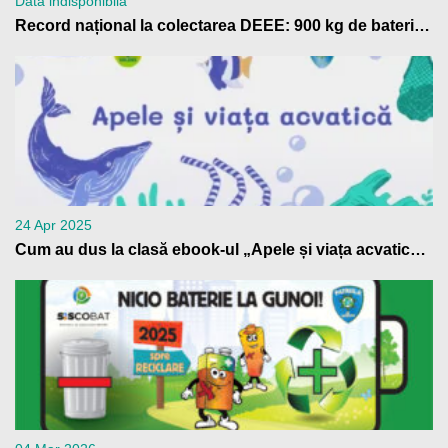
Data indisponibilă
Record național la colectarea DEEE: 900 kg de baterii trimise la reciclare de Școala Gimnazială „Anton Pann” Râmnicu Vâlcea
24 Apr 2025
Cum au dus la clasă ebook-ul „Apele și viața acvatică” profesorii din Patrula de Reciclare