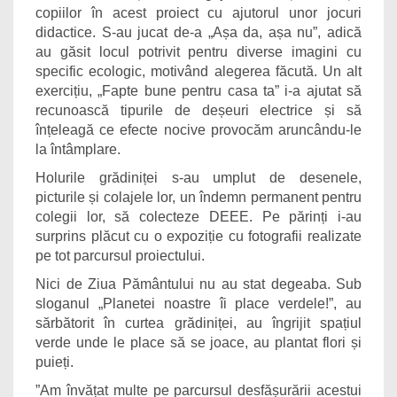
copiilor în acest proiect cu ajutorul unor jocuri
didactice. S-au jucat de-a „Așa da, așa nu”, adică
au găsit locul potrivit pentru diverse imagini cu
specific ecologic, motivând alegerea făcută. Un alt
exercițiu, „Fapte bune pentru casa ta” i-a ajutat să
recunoască tipurile de deșeuri electrice și să
înțeleagă ce efecte nocive provocăm aruncându-le
la întâmplare.
Holurile grădiniței s-au umplut de desenele,
picturile și colajele lor, un îndemn permanent pentru
colegii lor, să colecteze DEEE. Pe părinți i-au
surprins plăcut cu o expoziție cu fotografii realizate
pe tot parcursul proiectului.
Nici de Ziua Pământului nu au stat degeaba. Sub
sloganul „Planetei noastre îi place verdele!”, au
sărbătorit în curtea grădiniței, au îngrijit spațiul
verde unde le place să se joace, au plantat flori și
puieți.
”Am învățat multe pe parcursul desfășurării acestui