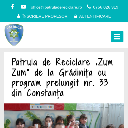
office@patruladereciclare.ro
0756 026 919
ÎNSCRIERE PROFESORI
AUTENTIFICARE
Togg
navig
Patrula de Reciclare „Zum
Zum” de la Grădinița cu
program prelungit nr. 33
din Constanța