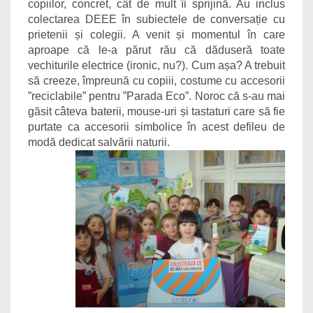
copiilor, concret, cât de mult îi sprijină. Au inclus
colectarea DEEE în subiectele de conversație cu
prietenii și colegii. A venit și momentul în care
aproape că le-a părut rău că dăduseră toate
vechiturile electrice (ironic, nu?). Cum așa? A trebuit
să creeze, împreună cu copiii, costume cu accesorii
”reciclabile” pentru ”Parada Eco”. Noroc că s-au mai
găsit câteva baterii, mouse-uri și tastaturi care să fie
purtate ca accesorii simbolice în acest defileu de
modă dedicat salvării naturii.