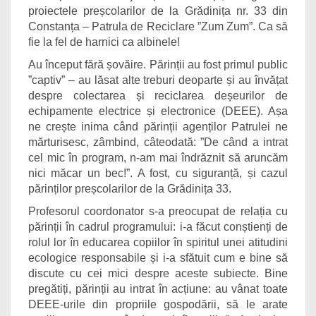
proiectele preșcolarilor de la Grădinița nr. 33 din
Constanța – Patrula de Reciclare ”Zum Zum”. Ca să
fie la fel de harnici ca albinele!
Au început fără șovăire. Părinții au fost primul public
”captiv” – au lăsat alte treburi deoparte și au învățat
despre colectarea și reciclarea deșeurilor de
echipamente electrice și electronice (DEEE). Așa
ne crește inima când părinții agenților Patrulei ne
mărturisesc, zâmbind, câteodată: ”De când a intrat
cel mic în program, n-am mai îndrăznit să aruncăm
nici măcar un bec!”. A fost, cu siguranță, și cazul
părinților preșcolarilor de la Grădinița 33.
Profesorul coordonator s-a preocupat de relația cu
părinții în cadrul programului: i-a făcut conștienți de
rolul lor în educarea copiilor în spiritul unei atitudini
ecologice responsabile și i-a sfătuit cum e bine să
discute cu cei mici despre aceste subiecte. Bine
pregătiți, părinții au intrat în acțiune: au vânat toate
DEEE-urile din propriile gospodării, să le arate