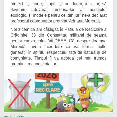
proiect –și noi, și copii– și ne dorim, în viitor, să
devenim adevărați ambasadori ai mesajului
ecologic, și modele pentru cei din jur” ne-a declarat
profesorul coordonator premiat, Adriana Mereuță.
Noi zicem că am câștigat, în Patrula de Reciclare a
Grădiniței 33 din Constanța, militanți de seamă
pentru cauza colectării DEEE. Cât despre doamna
Mereuță, avem încredere că va forma multe
generații în spiritul respectului față de natură și de
comunitate. Timpul îi va acorda cel mai frumos
premiu – recunoștința lor.