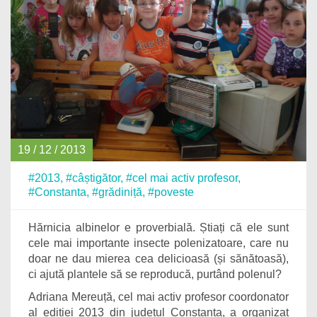
19 / 12 / 2013
#2013
,
#câștigător
,
#cel mai activ profesor
,
#Constanta
,
#grădiniță
,
#poveste
Hărnicia albinelor e proverbială. Știați că ele sunt
cele mai importante insecte polenizatoare, care nu
doar ne dau mierea cea delicioasă (și sănătoasă),
ci ajută plantele să se reproducă, purtând polenul?
Adriana Mereuță, cel mai activ profesor coordonator
al ediției 2013 din județul Constanța, a organizat