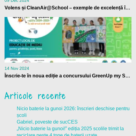
09 Dec 2024
Volens și CleanAir@School – exemple de excelență în educația climatică, la Bruxelles
14 Nov 2024
Înscrie-te în noua ediție a concursului GreenUp my School
Articole recente
Nicio baterie la gunoi 2026: înscrieri deschise pentru
școli
Gabriel, poveste de sucCES
„Nicio baterie la gunoi!” ediția 2025 scolile trimit la
reciclare peste 4 tone de baterii uzate