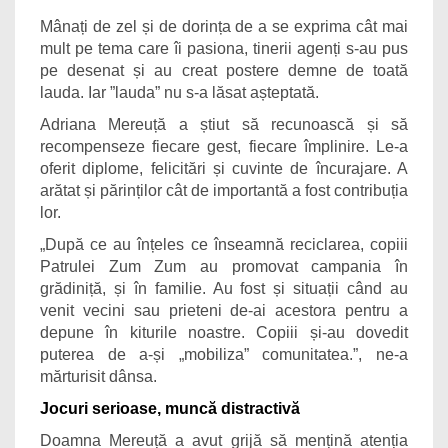
Mânați de zel și de dorința de a se exprima cât mai
mult pe tema care îi pasiona, tinerii agenți s-au pus
pe desenat și au creat postere demne de toată
lauda. Iar ”lauda” nu s-a lăsat așteptată.
Adriana Mereuță a știut să recunoască și să
recompenseze fiecare gest, fiecare împlinire. Le-a
oferit diplome, felicitări și cuvinte de încurajare. A
arătat și părinților cât de importantă a fost contribuția
lor.
„După ce au înțeles ce înseamnă reciclarea, copiii
Patrulei Zum Zum au promovat campania în
grădiniță, și în familie. Au fost și situații când au
venit vecini sau prieteni de-ai acestora pentru a
depune în kiturile noastre. Copiii și-au dovedit
puterea de a-și „mobiliza” comunitatea.”, ne-a
mărturisit dânsa.
Jocuri serioase, muncă distractivă
Doamna Mereuță a avut grijă să mențină atenția