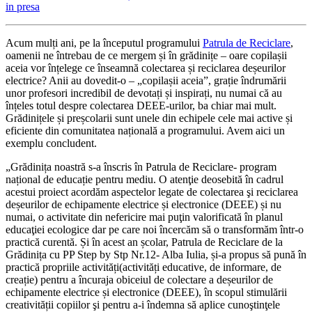
in presa
Acum mulți ani, pe la începutul programului
Patrula de Reciclare
,
oamenii ne întrebau de ce mergem și în grădinițe – oare copilașii
aceia vor înțelege ce înseamnă colectarea și reciclarea deșeurilor
electrice? Anii au dovedit-o – „copilașii aceia”, grație îndrumării
unor profesori incredibil de devotați și inspirați, nu numai că au
înțeles totul despre colectarea DEEE-urilor, ba chiar mai mult.
Grădinițele și preșcolarii sunt unele din echipele cele mai active și
eficiente din comunitatea națională a programului. Avem aici un
exemplu concludent.
„Grădinița noastră s-a înscris în Patrula de Reciclare- program
național de educație pentru mediu. O atenţie deosebită în cadrul
acestui proiect acordăm aspectelor legate de colectarea şi reciclarea
deșeurilor de echipamente electrice și electronice (DEEE) și nu
numai, o activitate din nefericire mai puţin valorificată în planul
educaţiei ecologice dar pe care noi încercăm să o transformăm într-o
practică curentă. Și în acest an școlar, Patrula de Reciclare de la
Grădinița cu PP Step by Stp Nr.12- Alba Iulia, și-a propus să pună în
practică propriile activități(activități educative, de informare, de
creație) pentru a încuraja obiceiul de colectare a deșeurilor de
echipamente electrice și electronice (DEEE), în scopul stimulării
creativității copiilor şi pentru a-i îndemna să aplice cunoştinţele