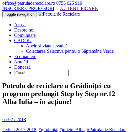
office@patruladereciclare.ro
0756 026 919
ÎNSCRIERE PROFESORI
AUTENTIFICARE
Toggle navigation
Acasa
Despre noi
Comunitate
CADOU
Apele și viața acvatică
Colectarea Selectivă pentru o Săptămână Verde
Ecomaniere
Noutăți
Donează
Patrula de reciclare a Grădiniței cu
program prelungit Step by Step nr.12
Alba Iulia – în acțiune!
6 / 02 / 2018
#editia 2017-2018
,
#grădiniță
,
#judetul Alba
,
#Patrula de Reciclare