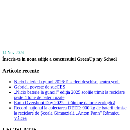
14 Nov 2024
Înscrie-te în noua ediție a concursului GreenUp my School
Articole recente
Nicio baterie la gunoi 2026: înscrieri deschise pentru școli
Gabriel, poveste de sucCES
„Nicio baterie la gunoi!” ediția 2025 scolile trimit la reciclare
peste 4 tone de baterii uzate
Earth Overshoot Day 2025 – trăim pe datorie ecologică
Record național la colectarea DEEE: 900 kg de baterii trimise
la reciclare de Școala Gimnazială „Anton Pann” Râmnicu
Vâlcea
LEGISLAȚIE