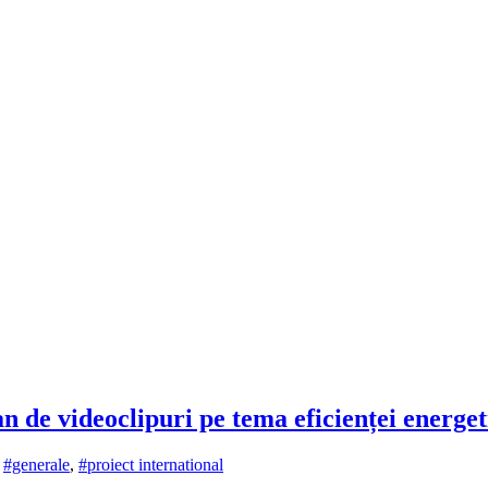
de videoclipuri pe tema eficienței energet
,
#generale
,
#proiect international