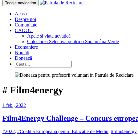
Toggle navigation
Acasa
Despre noi
Comunitate
CADOU
Apele și viața acvatică
Colectarea Selectivă pentru o Săptămână Verde
Ecomaniere
Noutăți
Donează
#
Film4energy
1 feb., 2022
Film4Energy Challenge – Concurs european 
#2022
,
#Coalitia Europeana pentru Educatie de Mediu
,
#film4energy