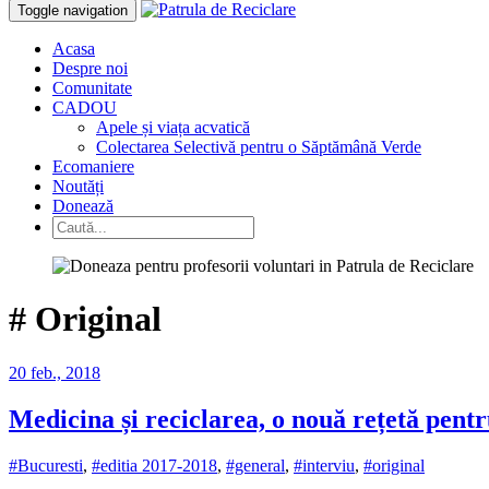
Toggle navigation
Acasa
Despre noi
Comunitate
CADOU
Apele și viața acvatică
Colectarea Selectivă pentru o Săptămână Verde
Ecomaniere
Noutăți
Donează
#
Original
20 feb., 2018
Medicina și reciclarea, o nouă rețetă pentr
#Bucuresti
,
#editia 2017-2018
,
#general
,
#interviu
,
#original