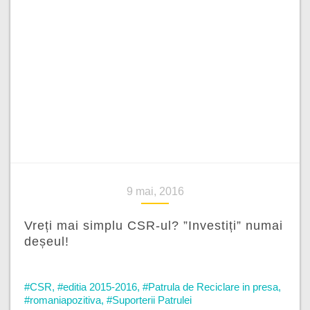
9 mai, 2016
Vreți mai simplu CSR-ul? ”Investiți” numai
deșeul!
#CSR
,
#editia 2015-2016
,
#Patrula de Reciclare in presa
,
#romaniapozitiva
,
#Suporterii Patrulei