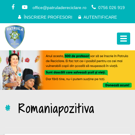
office@patruladereciclare.ro
0756 026 919
ÎNSCRIERE PROFESORI
AUTENTIFICARE
Togg
navig
#
Romaniapozitiva