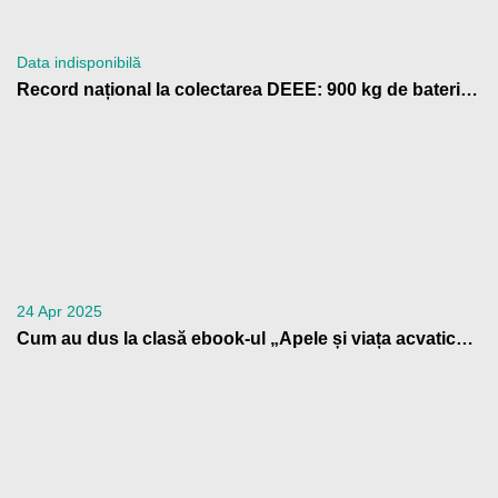
Data indisponibilă
Record național la colectarea DEEE: 900 kg de baterii trimise la reciclare de Școala Gimnazială „Anton Pann” Râmnicu Vâlcea
24 Apr 2025
Cum au dus la clasă ebook-ul „Apele și viața acvatică” profesorii din Patrula de Reciclare