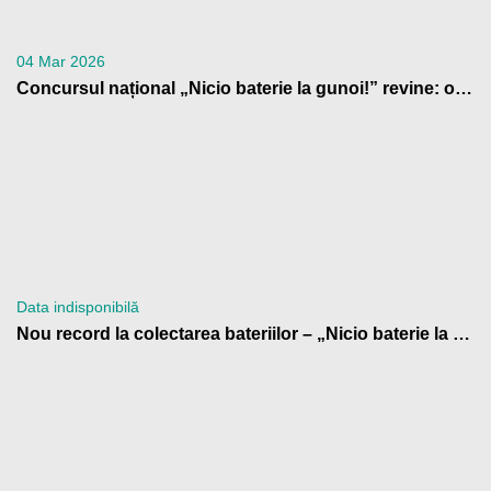
04 Mar 2026
Concursul național „Nicio baterie la gunoi!” revine: o nouă ediție cu premii pentru școlile din România care contribuie la reciclarea bateriilor
Data indisponibilă
Nou record la colectarea bateriilor – „Nicio baterie la gunoi!” 2024