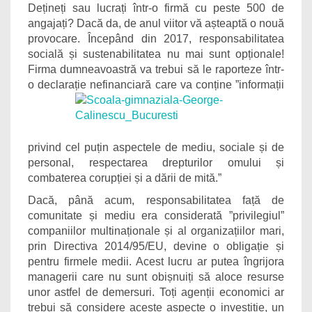
Dețineți sau lucrați într-o firmă cu peste 500 de
angajați? Dacă da, de anul viitor vă așteaptă o nouă
provocare. Începând din 2017, responsabilitatea
socială și sustenabilitatea nu mai sunt opționale!
Firma dumneavoastră va trebui să le raporteze într-
o declarație
nefinanciară care va conține ”informații
privind cel puțin aspectele de mediu, sociale și de
personal, respectarea drepturilor omului și
combaterea corupției și a dării de mită.”
Dacă, până acum, responsabilitatea față de
comunitate și mediu era considerată ”privilegiul”
companiilor multinaționale și al organizațiilor mari,
prin Directiva 2014/95/EU, devine o obligație și
pentru firmele medii. Acest lucru ar putea îngrijora
managerii care nu sunt obișnuiți să aloce resurse
unor astfel de demersuri. Toți agenții economici ar
trebui să considere aceste aspecte o investiție, un