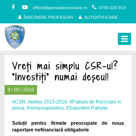
office@patruladereciclare.ro
0756 026 919
ÎNSCRIERE PROFESORI
AUTENTIFICARE
Togg
navig
Vreți mai simplu CSR-ul?
”Investiți” numai deșeul!
9 / 05 / 2016
#CSR
,
#editia 2015-2016
,
#Patrula de Reciclare in
presa
,
#romaniapozitiva
,
#Suporterii Patrulei
Soluții pentru firmele preocupate de noua
raportare nefinanciară obligatorie