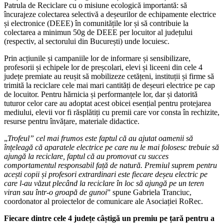
Patrula de Reciclare cu o misiune ecologică importantă: să
încurajeze colectarea selectivă a deșeurilor de echipamente electrice
și electronice (DEEE) în comunitățile lor și să contribuie la
colectarea a minimun 50g de DEEE per locuitor al județului
(respectiv, al sectorului din București) unde locuiesc.
Prin acțiunile și campaniile lor de informare și sensibilizare,
profesorii și echipele lor de preșcolari, elevi și liceeni din cele 4
județe premiate au reușit să mobilizeze cetățeni, instituții și firme să
trimită la reciclare cele mai mari cantități de deșeuri electrice pe cap
de locuitor. Pentru hărnicia și performanțele lor, dar și datorită
tuturor celor care au adoptat acest obicei esențial pentru protejarea
mediului, elevii vor fi răsplătiți cu premii care vor consta în rechizite,
resurse pentru învățare, materiale didactice.
„
Trofeul” cel mai frumos este faptul că au ajutat oamenii să
înțeleagă
că aparatele electrice pe care nu le mai folosesc trebuie să
ajungă la reciclare, faptul că au promovat cu succes
comportamentul responsabil față de natură. Premiul suprem pentru
acești copii și profesori extrardinari este fiecare deșeu electric pe
care l-au văzut plecând la reciclare în loc să ajungă pe un teren
viran sau într-o groapă de gunoi
” spune Gabriela Tranciuc,
coordonator al proiectelor de comunicare ale Asociației RoRec.
Fiecare dintre cele 4 județe câștigă un premiu pe țară pentru a