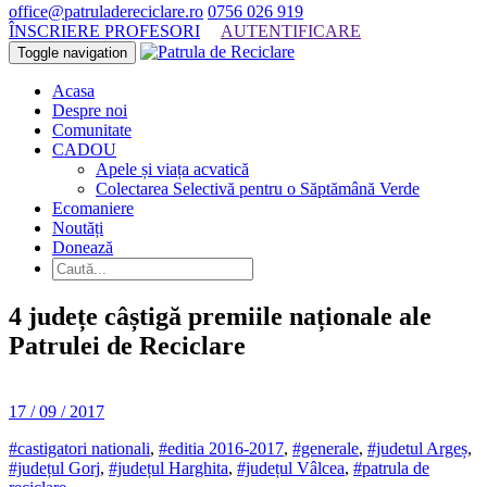
office@patruladereciclare.ro
0756 026 919
ÎNSCRIERE PROFESORI
AUTENTIFICARE
Toggle navigation
Acasa
Despre noi
Comunitate
CADOU
Apele și viața acvatică
Colectarea Selectivă pentru o Săptămână Verde
Ecomaniere
Noutăți
Donează
4 județe câștigă premiile naționale ale
Patrulei de Reciclare
17 / 09 / 2017
#castigatori nationali
,
#editia 2016-2017
,
#generale
,
#judetul Argeș
,
#județul Gorj
,
#județul Harghita
,
#județul Vâlcea
,
#patrula de