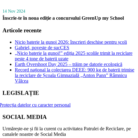
14 Nov 2024
Înscrie-te în noua ediție a concursului GreenUp my School
Articole recente
Nicio baterie la gunoi 2026: înscrieri deschise pentru școli
Gabriel, poveste de sucCES
„Nicio baterie la gunoi!” ediția 2025 scolile trimit la reciclare
peste 4 tone de baterii uzate
Earth Overshoot Day 2025 – trăim pe datorie ecologică
Record național la colectarea DEEE: 900 kg de baterii trimise
la reciclare de Școala Gimnazială „Anton Pann” Râmnicu
Vâlcea
LEGISLAȚIE
Protecția datelor cu caracter personal
SOCIAL MEDIA
Urmărește-ne și fii la curent cu activitatea Patrulei de Reciclare, pe
canalele noastre de Social Media