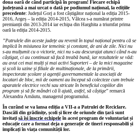
doua oară de când participă în program! Fiecare echipă
județeană a mai urcat o dată pe podiumul național, la edițiile
precedente
: Județul Gorj a fost câștigător național la ediția 2015-
2016, Argeș – la ediția 2014-2015, Vâlcea s-a numărat printre
premianții din 2013-2014 iar echipa din Harghita a triumfat prima
oară la ediția 2014-2015.
”Patrulele din aceste județe au revenit în topul național pentru că se
implică în misiunea lor temeinic și constant, de ani de zile. Nici nu
s-au mulțumit cu o victorie, nici nu s-au descurajat atunci când n-au
câștigat, ci au continuat să facă treabă bună, iar rezultatele se văd:
au avut cei mai mulți și mai activi Suporteri – de la mici magazine
și școli la uzine și filiale de multinaționale, de la primării,
inspectorate școlare și agenții guvernamentale la asociații de
locatari de bloc, mii de oameni au început să colecteze cum trebuie
aparatele electrice vechi sau stricate în beneficiul copiilor din
program și să fie mândri că îi ajută, astfel, să câștige
” remarcă
Alexandra Arnăutu, managerul programului.
În curând se va lansa ediția a VII-a a Patrulei de Reciclare.
Dascăli din grădinițe, școli și licee de oriunde din țară sunt
invitați
să își înscrie echipele
în acest program de voluntariat și
educație care a format deja o generație de tineri responsabili și
implicați în viața comunității lor.