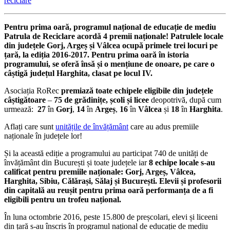
reciclare
Pentru prima oară, programul național de educație de mediu
Patrula de Reciclare acordă 4 premii naționale! Patrulele locale
din județele Gorj, Argeș și Vâlcea ocupă primele trei locuri pe
țară, la ediția 2016-2017. Pentru prima oară în istoria
programului, se oferă însă și o mențiune de onoare, pe care o
câștigă județul Harghita, clasat pe locul IV.
Asociația RoRec
premiază toate
echipele eligibile din județele
câștigătoare
–
75
de grădinițe, școli și licee
deopotrivă, după cum
urmează:
27
în
Gorj
,
14
în
Argeș
,
16
în
Vâlcea
și
18
în
Harghita
.
Aflați care sunt
unitățile de învățământ
care au adus premiile
naționale în județele lor!
Și la această ediție a programului au participat 740 de unități de
învățământ din București și toate județele iar
8 echipe locale s-au
calificat pentru premiile naționale: Gorj, Argeș, Vâlcea,
Harghita, Sibiu, Călărași, Sălaj și București. Elevii și profesorii
din capitală au reușit pentru prima oară performanța de a fi
eligibili pentru un trofeu național.
În luna octombrie 2016, peste 15.800 de preșcolari, elevi și liceeni
din țară s-au înscris în programul național de educație de mediu