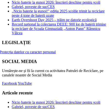
Nicio baterie la gunoi 2026: înscrieri deschise pentru școli
Gabriel, poveste de sucCES
„Nicio baterie la gunoi!” ediția 2025 scolile trimit la reciclare
peste 4 tone de baterii uzate
Earth Overshoot Day 2025 – trăim pe datorie ecologică
Record național la colectarea DEEE: 900 kg de baterii trimise
la reciclare de Școala Gimnazială „Anton Pann” Râmnicu
Vâlcea
LEGISLAȚIE
Protecția datelor cu caracter personal
SOCIAL MEDIA
Urmărește-ne și fii la curent cu activitatea Patrulei de Reciclare, pe
canalele noastre de Social Media
Facebook
YouTube
Articole recente
Nicio baterie la gunoi 2026: înscrieri deschise pentru școli
Gabriel, poveste de sucCES