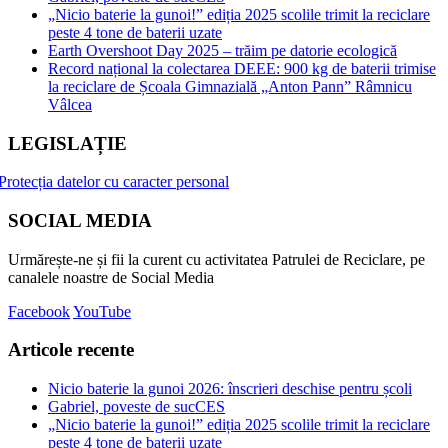
„Nicio baterie la gunoi!” ediția 2025 scolile trimit la reciclare
peste 4 tone de baterii uzate
Earth Overshoot Day 2025 – trăim pe datorie ecologică
Record național la colectarea DEEE: 900 kg de baterii trimise
la reciclare de Școala Gimnazială „Anton Pann” Râmnicu
Vâlcea
LEGISLAȚIE
Protecția datelor cu caracter personal
SOCIAL MEDIA
Urmărește-ne și fii la curent cu activitatea Patrulei de Reciclare, pe
canalele noastre de Social Media
Facebook
YouTube
Articole recente
Nicio baterie la gunoi 2026: înscrieri deschise pentru școli
Gabriel, poveste de sucCES
„Nicio baterie la gunoi!” ediția 2025 scolile trimit la reciclare
peste 4 tone de baterii uzate