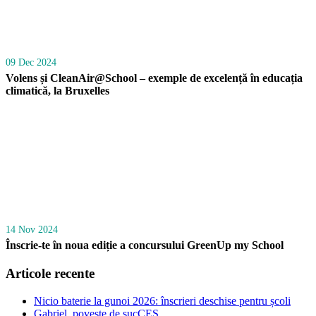
09 Dec 2024
Volens și CleanAir@School – exemple de excelență în educația
climatică, la Bruxelles
14 Nov 2024
Înscrie-te în noua ediție a concursului GreenUp my School
Articole recente
Nicio baterie la gunoi 2026: înscrieri deschise pentru școli
Gabriel, poveste de sucCES