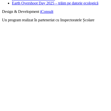
Earth Overshoot Day 2025 – trăim pe datorie ecologică
Design & Development
iConsult
Un program realizat în parteneriat cu Inspectoratele Școlare