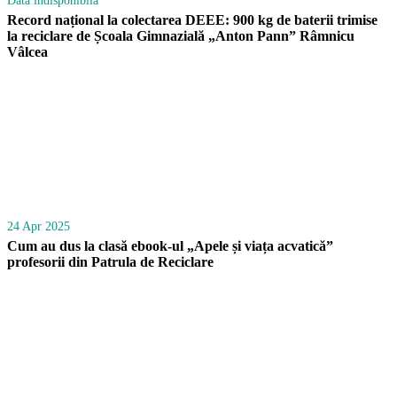
Data indisponibilă
Record național la colectarea DEEE: 900 kg de baterii trimise
la reciclare de Școala Gimnazială „Anton Pann” Râmnicu
Vâlcea
24 Apr 2025
Cum au dus la clasă ebook-ul „Apele și viața acvatică”
profesorii din Patrula de Reciclare