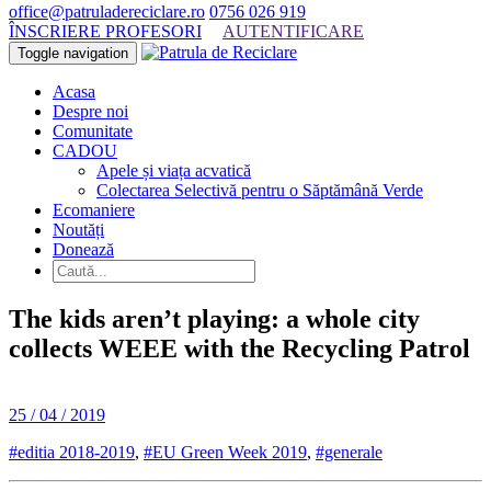
office@patruladereciclare.ro
0756 026 919
ÎNSCRIERE PROFESORI
AUTENTIFICARE
Toggle navigation
Acasa
Despre noi
Comunitate
CADOU
Apele și viața acvatică
Colectarea Selectivă pentru o Săptămână Verde
Ecomaniere
Noutăți
Donează
The kids aren’t playing: a whole city
collects WEEE with the Recycling Patrol
25 / 04 / 2019
#editia 2018-2019
,
#EU Green Week 2019
,
#generale