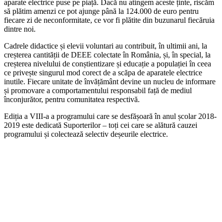
aparate electrice puse pe piață. Dacă nu atingem aceste ținte, riscăm
să plătim amenzi ce pot ajunge până la 124.000 de euro pentru
fiecare zi de neconformitate, ce vor fi plătite din buzunarul fiecăruia
dintre noi.
Cadrele didactice și elevii voluntari au contribuit, în ultimii ani, la
creșterea cantității de DEEE colectate în România, și, în special, la
creșterea nivelului de conștientizare și educație a populației în ceea
ce privește singurul mod corect de a scăpa de aparatele electrice
inutile. Fiecare unitate de învățământ devine un nucleu de informare
și promovare a comportamentului responsabil față de mediul
înconjurător, pentru comunitatea respectivă.
Ediția a VIII-a a programului care se desfășoară în anul școlar 2018-
2019 este dedicată Suporterilor – toți cei care se alătură cauzei
programului și colectează selectiv deșeurile electrice.