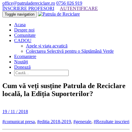
office@patruladereciclare.ro
0756 026 919
ÎNSCRIERE PROFESORI
AUTENTIFICARE
Toggle navigation
Acasa
Despre noi
Comunitate
CADOU
Apele și viața acvatică
Colectarea Selectivă pentru o Săptămână Verde
Ecomaniere
Noutăți
Donează
Cum vă veți susține Patrula de Reciclare
locală, la Ediția Suporterilor?
19 / 11 / 2018
#comunicat presa
,
#editia 2018-2019
,
#generale
,
#Rezultate inscrieri