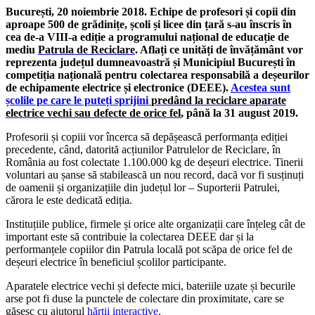
București, 20 noiembrie 2018. Echipe de profesori și copii din
aproape 500 de grădinițe, școli și licee din țară s-au înscris în
cea de-a VIII-a ediție a programului național de educație de
mediu
Patrula de Reciclare
. Aflați ce unități de învățământ vor
reprezenta județul dumneavoastră și Municipiul București în
competiția națională pentru colectarea responsabilă a deșeurilor
de echipamente electrice și electronice (DEEE).
Acestea sunt
școlile pe care le puteți sprijini
predând la reciclare aparate
electrice vechi sau defecte de orice fel
, până la 31 august 2019.
Profesorii și copiii vor încerca să depășească performanța ediției
precedente, când, datorită acțiunilor Patrulelor de Reciclare, în
România au fost colectate 1.100.000 kg de deșeuri electrice. Tinerii
voluntari au șanse să stabilească un nou record, dacă vor fi susținuți
de oamenii și organizațiile din județul lor – Suporterii Patrulei,
cărora le este dedicată ediția.
Instituțiile publice, firmele și orice alte organizații care înțeleg cât de
important este să contribuie la colectarea DEEE dar și la
performanțele copiilor din Patrula locală pot scăpa de orice fel de
deșeuri electrice în beneficiul școlilor participante.
Aparatele electrice vechi și defecte mici, bateriile uzate și becurile
arse pot fi duse la punctele de colectare din proximitate, care se
găsesc cu ajutorul
hărții interactive
.