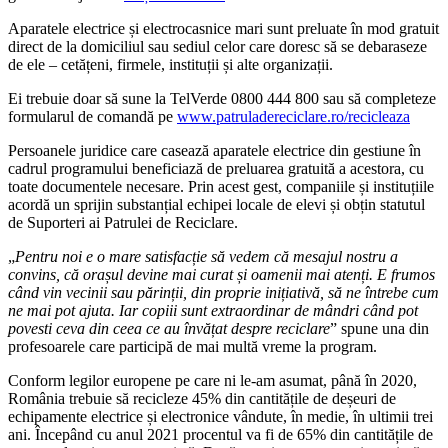
Aparatele electrice și electrocasnice mari sunt preluate în mod gratuit
direct de la domiciliul sau sediul celor care doresc să se debaraseze
de ele – cetățeni, firmele, instituții și alte organizații.
Ei trebuie doar să sune la TelVerde 0800 444 800 sau să completeze
formularul de comandă pe
www.patruladereciclare.ro/recicleaza
Persoanele juridice care casează aparatele electrice din gestiune în
cadrul programului beneficiază de preluarea gratuită a acestora, cu
toate documentele necesare. Prin acest gest, companiile și instituțiile
acordă un sprijin substanțial echipei locale de elevi și obțin statutul
de Suporteri ai Patrulei de Reciclare.
„
Pentru noi e o mare satisfacție să vedem că mesajul nostru a
convins, că orașul devine mai curat și oamenii mai atenți. E frumos
când vin vecinii sau părinții, din proprie inițiativă, să ne întrebe cum
ne mai pot ajuta. Iar copiii sunt extraordinar de mândri când pot
povesti ceva din ceea ce au învățat despre reciclare
” spune una din
profesoarele care participă de mai multă vreme la program.
Conform legilor europene pe care ni le-am asumat, până în 2020,
România trebuie să recicleze 45% din cantitățile de deșeuri de
echipamente electrice și electronice vândute, în medie, în ultimii trei
ani. Începând cu anul 2021 procentul va fi de 65% din cantitățile de