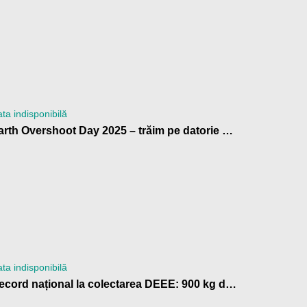
ta indisponibilă
Earth Overshoot Day 2025 – trăim pe datorie ecologică
ta indisponibilă
Record național la colectarea DEEE: 900 kg de baterii trimise la reciclare de Școala Gimnazială „Anton Pann” Râmnicu Vâlcea