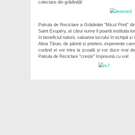
colectare din grădiniță!
Patrula de Reciclare a Grădiniței ”Micul Prinț” di
Saint Exupéry, al cărui nume îl poartă instituția l
în beneficiul naturii, valoarea lucrului în echipă ș
Alina Țăran, de părinți și prieteni, experiențe car
curând ei vor intra la școală și vor duce mai dep
Patrula de Reciclare ”crește” împreună cu voi!