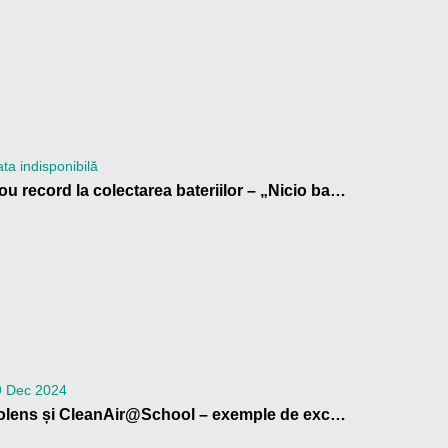
ta indisponibilă
Nou record la colectarea bateriilor – „Nicio baterie la gunoi!” 2024
9 Dec 2024
Volens și CleanAir@School – exemple de excelență în educația climatică, la Bruxelles