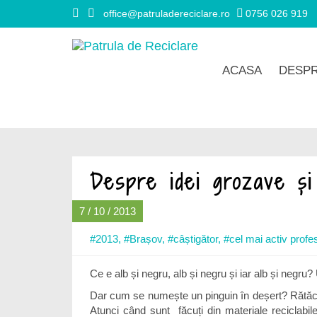
office@patruladereciclare.ro
0756 026 919
ACASA
DESPR
Despre idei grozave și 
7 / 10 / 2013
#2013
,
#Brașov
,
#câștigător
,
#cel mai activ profe
Ce e alb și negru, alb și negru și iar alb și negr
Dar cum se numește un pinguin în deșert? Rătăcit… 
Atunci când sunt făcuți din materiale reciclabile