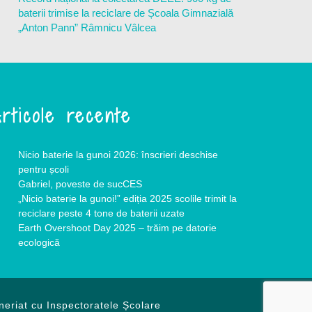
baterii trimise la reciclare de Școala Gimnazială
„Anton Pann” Râmnicu Vâlcea
rticole recente
Nicio baterie la gunoi 2026: înscrieri deschise
pentru școli
Gabriel, poveste de sucCES
„Nicio baterie la gunoi!” ediția 2025 scolile trimit la
reciclare peste 4 tone de baterii uzate
Earth Overshoot Day 2025 – trăim pe datorie
ecologică
neriat cu Inspectoratele Școlare