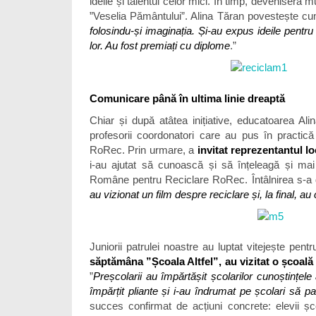
ideile și talentul celor mici. În timp, deveniseră 
”Veselia Pământului”. Alina Tăran povestește cu
folosindu-și imaginația. Și-au expus ideile pentr
lor. Au fost premiați cu diplome
.”
Comunicare până în ultima linie dreaptă
Chiar și după atâtea inițiative, educatoarea Ali
profesorii coordonatori care au pus în practică
RoRec. Prin urmare, a
invitat reprezentantul lo
i-au ajutat să cunoască și să înțeleagă și ma
Române pentru Reciclare RoRec. Întâlnirea s-a do
au vizionat un film despre reciclare și, la final, 
Juniorii patrulei noastre au luptat vitejește pentr
săptămâna ”Școala Altfel”, au vizitat o școală
”
Preșcolarii au împărtășit școlarilor cunoștinț
împărțit pliante și i-au îndrumat pe școlari să pa
succes confirmat de acțiuni concrete: elevii ș