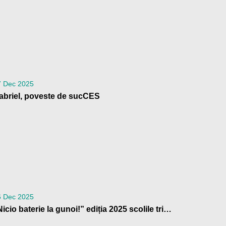
7 Dec 2025
abriel, poveste de sucCES
6 Dec 2025
„Nicio baterie la gunoi!” ediția 2025 scolile trimit la reciclare peste 4 tone de baterii uzate