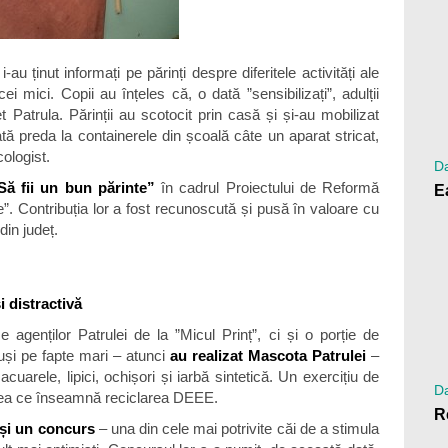
-au ținut informați pe părinți despre diferitele activități ale
i mici. Copii au înțeles că, o dată ”sensibilizați”, adulții
 Patrula. Părinții au scotocit prin casă și și-au mobilizat
ată preda la containerele din școală câte un aparat stricat,
ologist.
Da
ă fii un bun părinte”
în cadrul Proiectului de Reformă
. Contribuția lor a fost recunoscută și pusă în valoare cu
din județ.
 distractivă
genților Patrulei de la ”Micul Prinț”, ci și o porție de
puși pe fapte mari – atunci
au realizat Mascota Patrulei
–
 acuarele, lipici, ochișori și iarbă sintetică. Un exercițiu de
Da
 ceea ce înseamnă reciclarea DEEE.
 și un concurs
– una din cele mai potrivite căi de a stimula