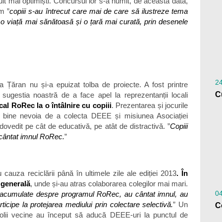
mult mai optimiști. Concursul lor s-a numit, de această dată,
m ”
copiii s-au întrecut care mai de care să ilustreze tema
u o viață mai sănătoasă și o țară mai curată, prin desenele
24
na Țăran nu și-a epuizat tolba de proiecte. A fost printre
 sugestia noastră de a face apel la reprezentanții locali
cal RoRec la o întâlnire cu copiii
. Prezentarea și jocurile
i bine nevoia de a colecta DEEE și misiunea Asociației
vedit pe cât de educativă, pe atât de distractivă. ”
Copiii
au cântat imnul RoRec.
”
u cauza reciclării până în ultimele zile ale ediției 2013
. În
 generală
, unde și-au atras colaborarea colegilor mai mari.
0
ele acumulate despre programul RoRec, au cântat imnul, au
rticipe la protejarea mediului prin colectare selectivă.
” Un
colii vecine au început să aducă DEEE-uri la punctul de