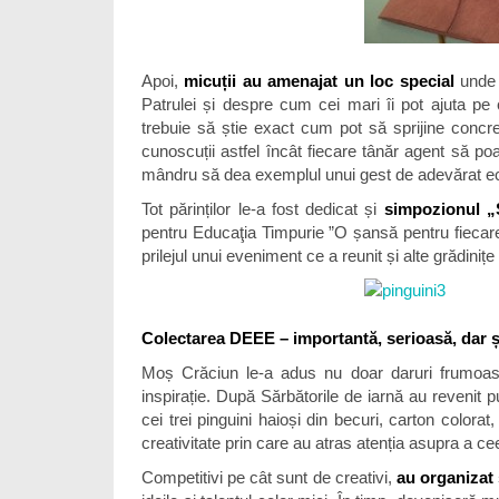
Apoi,
micuții au amenajat un loc special
unde i
Patrulei și despre cum cei mari îi pot ajuta pe ce
trebuie să știe exact cum pot să sprijine concret
cunoscuții astfel încât fiecare tânăr agent să po
mândru să dea exemplul unui gest de adevărat ec
Tot părinților le-a fost dedicat și
simpozionul „S
pentru Educaţia Timpurie ”O șansă pentru fiecare”
prilejul unui eveniment ce a reunit și alte grădinițe 
Colectarea DEEE – importantă, serioasă, dar și
Moș Crăciun le-a adus nu doar daruri frumoase a
inspirație. După Sărbătorile de iarnă au revenit 
cei trei pinguini haioși din becuri, carton colorat,
creativitate prin care au atras atenția asupra a
Competitivi pe cât sunt de creativi,
au organizat