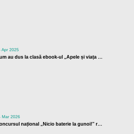
 Apr 2025
Cum au dus la clasă ebook-ul „Apele și viața acvatică” profesorii din Patrula de Reciclare
4 Mar 2026
Concursul național „Nicio baterie la gunoi!” revine: o nouă ediție cu premii pentru școlile din România care contribuie la reciclarea bateriilor