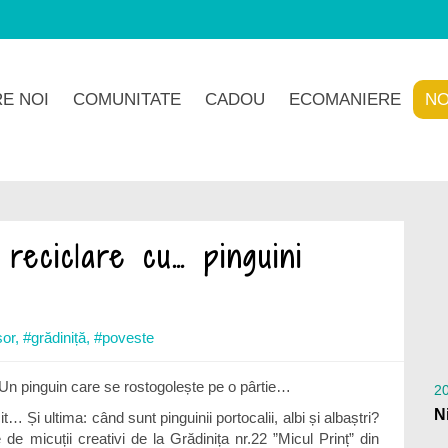
E NOI
COMUNITATE
CADOU
ECOMANIERE
NO
reciclare cu… pinguini
sor
,
#grădiniță
,
#poveste
u? Un pinguin care se rostogolește pe o pârtie…
20
Și ultima: când sunt pinguinii portocalii, albi și albaștri?
 de micuții creativi de la Grădinița nr.22 ”Micul Prinț” din