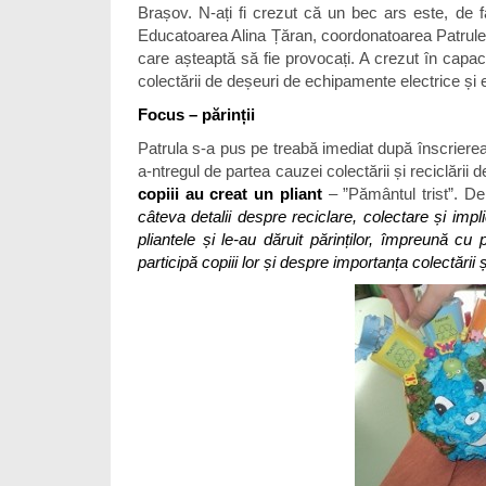
Brașov. N-ați fi crezut că un bec ars este, de f
Educatoarea Alina Țăran, coordonatoarea Patrulei d
care așteaptă să fie provocați. A crezut în capa
colectării de deșeuri de echipamente electrice și
Focus – părinții
Patrula s-a pus pe treabă imediat după înscrierea î
a-ntregul de partea cauzei colectării și reciclării 
copiii au creat un pliant
– ”Pământul trist”. De 
câteva detalii despre reciclare, colectare și impl
pliantele și le-au dăruit părinților, împreună cu
participă copiii lor și despre importanța colectării 