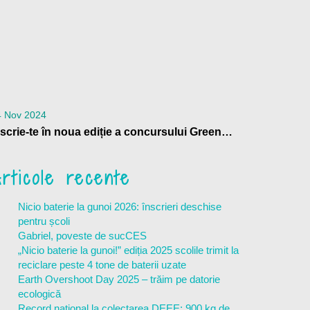
4 Nov 2024
Înscrie-te în noua ediție a concursului GreenUp my School
rticole recente
Nicio baterie la gunoi 2026: înscrieri deschise
pentru școli
Gabriel, poveste de sucCES
„Nicio baterie la gunoi!” ediția 2025 scolile trimit la
reciclare peste 4 tone de baterii uzate
Earth Overshoot Day 2025 – trăim pe datorie
ecologică
Record național la colectarea DEEE: 900 kg de