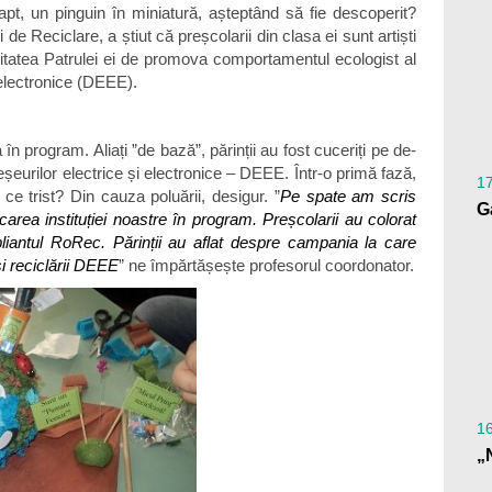
apt, un pinguin în miniatură, așteptând să fie descoperit?
e Reciclare, a știut că preșcolarii din clasa ei sunt artiști
citatea Patrulei ei de promova comportamentul ecologist al
 electronice (DEEE).
n program. Aliați ”de bază”, părinții au fost cuceriți pe de-
deșeurilor electrice și electronice – DEEE. Într-o primă fază,
1
ce trist? Din cauza poluării, desigur. ”
Pe spate am scris
G
icarea instituției noastre în program. Preșcolarii au colorat
 pliantul RoRec. Părinții au aflat despre campania la care
și reciclării DEEE
” ne împărtășește profesorul coordonator.
1