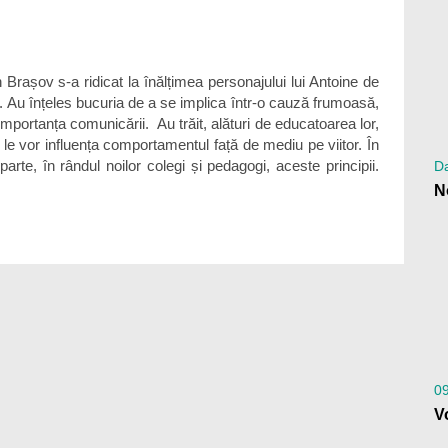
n Brașov s-a ridicat la înălțimea personajului lui Antoine de
or. Au înțeles bucuria de a se implica într-o cauză frumoasă,
i importanța comunicării. Au trăit, alături de educatoarea lor,
e le vor influența comportamentul față de mediu pe viitor. În
arte, în rândul noilor colegi și pedagogi, aceste principii.
Da
0