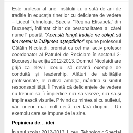
Este profesor al unei instituții cu o sută de ani de
tradiție în educația tinerilor cu deficiențe de vedere
– Liceul Tehnologic Special ”Regina Elisabeta” din
București, înființat chiar de personalitatea al cărei
nume îl poartă. ”
Această lungă tradiție ne obligă să
fim mereu la înălțimea așteptărilor
” spune profesorul
Cătălin Nicolaidi, premiat ca cel mai activ profesor
coordonator al Patrulei de Reciclare în sectorul 2-
București la ediția 2012-2013. Domnul Nicolaidi are
grijă ca elevii liceului să devină exemple de
conduită și leadership. Alături de abilitățile
profesionale, le cultivă ambiția, mândria și simțul
responsabilității. Îi învață că deficiențele de vedere
nu trebuie să îi împiedice nici să viseze, nici să-și
împlinească visurile. Privind cu mintea și cu sufletul,
văd uneori mai mult decât cei fără dioptrii… Un
exemplu care se impune de la sine.
Pepiniera de… idei
În anul școlar 2012-2013, Liceul Tehnologic Special