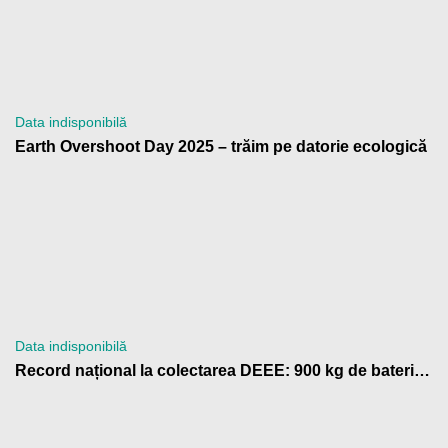
Data indisponibilă
Earth Overshoot Day 2025 – trăim pe datorie ecologică
Data indisponibilă
Record național la colectarea DEEE: 900 kg de baterii trimise la reciclare de Școala Gimnazială „Anton Pann” Râmnicu Vâlcea