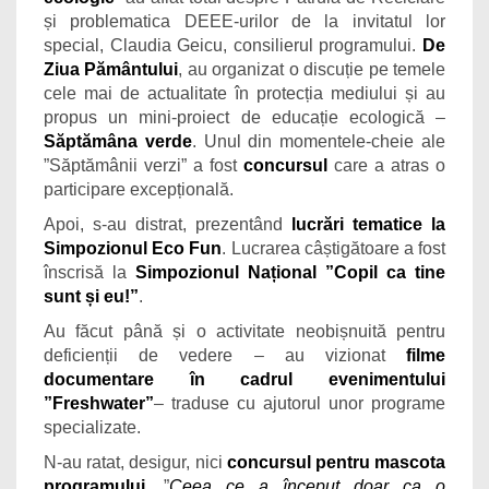
și problematica DEEE-urilor de la invitatul lor
special, Claudia Geicu, consilierul programului.
De
Ziua Pământului
, au organizat o discuție pe temele
cele mai de actualitate în protecția mediului și au
propus un mini-proiect de educație ecologică –
Săptămâna verde
. Unul din momentele-cheie ale
”Săptămânii verzi” a fost
concursul
care a atras o
participare excepțională.
Apoi, s-au distrat, prezentând
lucrări tematice la
Simpozionul Eco Fun
. Lucrarea câștigătoare a fost
înscrisă la
Simpozionul Național ”Copil ca tine
sunt și eu!”
.
Au făcut până și o activitate neobișnuită pentru
deficienții de vedere – au vizionat
filme
documentare în cadrul evenimentului
”Freshwater”
– traduse cu ajutorul unor programe
specializate.
N-au ratat, desigur, nici
concursul pentru mascota
programului
. ”
Ceea ce a început doar ca o