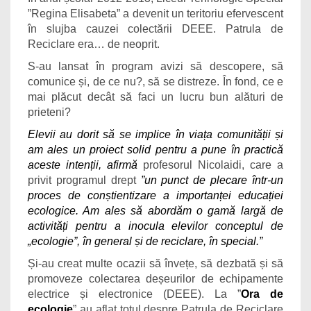
”Regina Elisabeta” a devenit un teritoriu efervescent
în slujba cauzei colectării DEEE. Patrula de
Reciclare era… de neoprit.
S-au lansat în program avizi să descopere, să
comunice și, de ce nu?, să se distreze. În fond, ce e
mai plăcut decât să faci un lucru bun alături de
prieteni?
Elevii au dorit să se implice în viața comunității și
am ales un proiect solid pentru a pune în practică
aceste intenții, afirmă
profesorul
Nicolaidi, care a
privit programul drept
”un punct de plecare într-un
proces de conștientizare a importanței educației
ecologice. Am ales să abordăm o gamă largă de
activități pentru a inocula elevilor conceptul de
„ecologie”, în general și de reciclare, în special.”
Și-au creat multe ocazii să învețe, să dezbată și să
promoveze colectarea deșeurilor de echipamente
electrice și electronice (DEEE). La ”
Ora de
ecologie
” au aflat totul despre Patrula de Reciclare