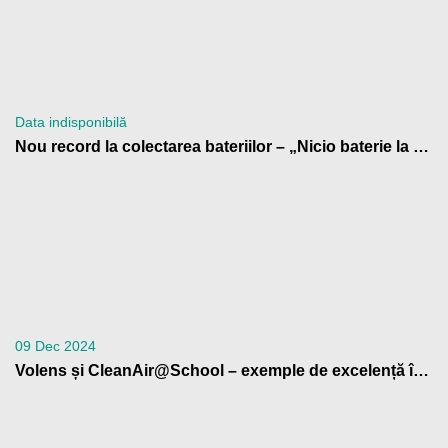
Data indisponibilă
Nou record la colectarea bateriilor – „Nicio baterie la gunoi!” 2024
09 Dec 2024
Volens și CleanAir@School – exemple de excelență în educația climatică, la Bruxelles