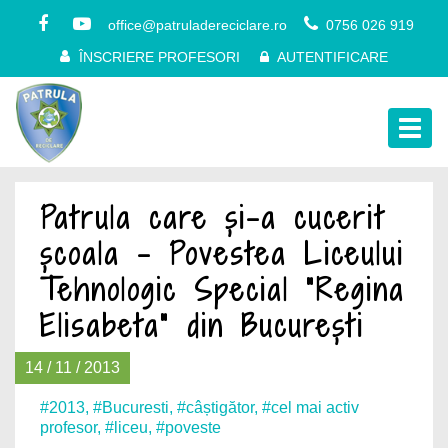
office@patruladereciclare.ro
0756 026 919
ÎNSCRIERE PROFESORI
AUTENTIFICARE
Togg
navig
Patrula care și-a cucerit
școala – Povestea Liceului
Tehnologic Special ”Regina
Elisabeta” din București
14 / 11 / 2013
#2013
,
#Bucuresti
,
#câștigător
,
#cel mai activ
profesor
,
#liceu
,
#poveste