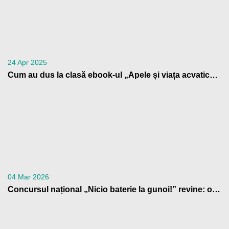
24 Apr 2025
Cum au dus la clasă ebook-ul „Apele și viața acvatică” profesorii din Patrula de Reciclare
04 Mar 2026
Concursul național „Nicio baterie la gunoi!” revine: o nouă ediție cu premii pentru școlile din România care contribuie la reciclarea bateriilor