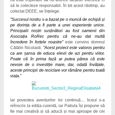
să le colecteze responsabil. În tot acest răstimp, au
colectat DEEE, se înțelege.
”Succesul nostru s-a bazat pe o muncă de echipă și
pe dorința de a fi parte a unei experiențe unice.
Principalii noștri susținători au fost oamenii din
Asociația RoRec pentru că ne-au dat multă
încredere în forțele noastre”
este convins domnul
Cătălin Nicolaidi.
”
Acest proiect este valoros pentru
ca are șansa de educa elevii de azi pentru viitor.
Poate că în prima fază ar putea părea că este
nevoie de o investiție mare, dar, odată învățate,
aceste principii de reciclare vor rămâne pentru toată
viața.”
Iar povestea aventurilor lor continuă… liceul s-a
reînscris la ediția curentă, iar Patrula își propune să
fie mai creativă și să aducă și mai aproape de cei