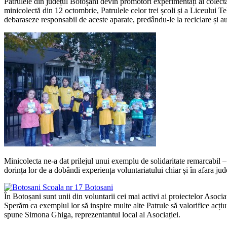
Patrulele din județul Botoșani devin promotori experimentați ai colectăr
minicolectă din 12 octombrie, Patrulele celor trei școli și a Liceului T
debaraseze responsabil de aceste aparate, predându-le la reciclare și au
Minicolecta ne-a dat prilejul unui exemplu de solidaritate remarcabil – e
dorința lor de a dobândi experiența voluntariatului chiar și în afara jude
În Botoșani sunt unii din voluntarii cei mai activi ai proiectelor Asoc
Sperăm ca exemplul lor să inspire multe alte Patrule să valorifice acț
spune Simona Ghiga, reprezentantul local al Asociației.