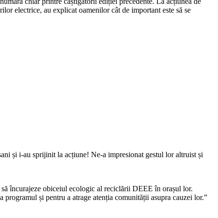
numără chiar printre câștigătorii ediției precedente. La acțiunea de
ilor electrice, au explicat oamenilor cât de important este să se
 și i-au sprijinit la acțiune! Ne-a impresionat gestul lor altruist și
să încurajeze obiceiul ecologic al reciclării DEEE în orașul lor.
 programul și pentru a atrage atenția comunității asupra cauzei lor.”