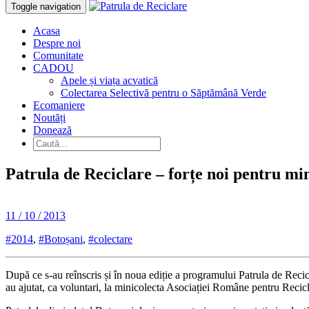
Toggle navigation
Acasa
Despre noi
Comunitate
CADOU
Apele și viața acvatică
Colectarea Selectivă pentru o Săptămână Verde
Ecomaniere
Noutăți
Donează
Patrula de Reciclare – forțe noi pentru mi
11 / 10 / 2013
#2014
,
#Botoșani
,
#colectare
După ce s-au reînscris și în noua ediție a programului Patrula de Recic
au ajutat, ca voluntari, la minicolecta Asociației Române pentru Rec