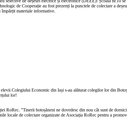
ii selective de deșeuri electrice și electronice (DEEE)! Școala nr.10 se 
ehnologic de Cooperație au fost prezenți la punctele de colectare a deșeur
 împărțit materiale informative.
levii Colegiului Economic din Iași s-au alăturat colegilor lor din Botoșani
țului lor!
iației RoRec. ”Tinerii botoșăneni ne dovedesc din nou cât sunt de dornici 
iunile locale de colectare organizate de Asociația RoRec pentru a promova