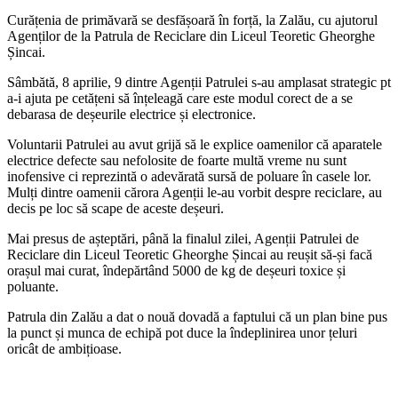
Curățenia de primăvară se desfășoară în forță, la Zalău, cu ajutorul
Agenților de la Patrula de Reciclare din Liceul Teoretic Gheorghe
Șincai.
Sâmbătă, 8 aprilie, 9 dintre Agenții Patrulei s-au amplasat strategic pt
a-i ajuta pe cetățeni să înțeleagă care este modul corect de a se
debarasa de deșeurile electrice și electronice.
Voluntarii Patrulei au avut grijă să le explice oamenilor că aparatele
electrice defecte sau nefolosite de foarte multă vreme nu sunt
inofensive ci reprezintă o adevărată sursă de poluare în casele lor.
Mulți dintre oamenii cărora Agenții le-au vorbit despre reciclare, au
decis pe loc să scape de aceste deșeuri.
Mai presus de așteptări, până la finalul zilei, Agenții Patrulei de
Reciclare din Liceul Teoretic Gheorghe Șincai au reușit să-și facă
orașul mai curat, îndepărtând 5000 de kg de deșeuri toxice și
poluante.
Patrula din Zalău a dat o nouă dovadă a faptului că un plan bine pus
la punct și munca de echipă pot duce la îndeplinirea unor țeluri
oricât de ambițioase.