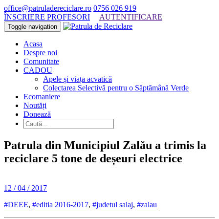
office@patruladereciclare.ro
0756 026 919
ÎNSCRIERE PROFESORI
AUTENTIFICARE
Toggle navigation
Acasa
Despre noi
Comunitate
CADOU
Apele și viața acvatică
Colectarea Selectivă pentru o Săptămână Verde
Ecomaniere
Noutăți
Donează
Patrula din Municipiul Zalău a trimis la
reciclare 5 tone de deșeuri electrice
12 / 04 / 2017
#DEEE
,
#editia 2016-2017
,
#judetul salaj
,
#zalau