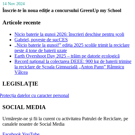
14 Nov 2024
Înscrie-te în noua ediție a concursului GreenUp my School
Articole recente
Nicio baterie la gunoi 2026: înscrieri deschise pentru școli
Gabriel, poveste de sucCES
„Nicio baterie la gunoi!” ediția 2025 scolile trimit la reciclare
peste 4 tone de baterii uzate
Earth Overshoot Day 2025 – trăim pe datorie ecologică
Record național la colectarea DEEE: 900 kg de baterii trimise
la reciclare de Școala Gimnazială „Anton Pann” Râmnicu
Vâlcea
LEGISLAȚIE
Protecția datelor cu caracter personal
SOCIAL MEDIA
Urmărește-ne și fii la curent cu activitatea Patrulei de Reciclare, pe
canalele noastre de Social Media
Facebook
YouTube