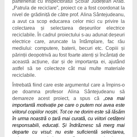
parteneriat cu Inspectoratul Școlar Județean Arad.
„Patrula de reciclare”, proiect ce a fost coordonat la
nivel de grădiniță de către prof. Alina Sântejudeanu,
a avut ca scop educarea celor mici cu privire la
colectarea și selectarea deșeurilor electrice
reciclabile. În cadrul proiectului s-au adunat deșeuri
electrice care, aruncate la întâmplare, fac rău
mediului: computere, baterii, becuri etc. Copiii și
părinții deopotrivă au fost foarte atenți și încântați de
această acțiune, dar și de importanța ei, ajutând
astfel să se colecteze cât mai multe materiale
reciclabile.
Întrebată fiind care este argumentul care a împins-o
pe doamna profesor Alina Sântejudeanu să
demareze acest proiect, a spus că „
cea mai
importantă motivație pe care o putem noi avea este
viitorul copiilor noștri. Tot ce ne dorim este să lăsăm
în urma noastră o țară mai curată, cu viitori cetățeni
responsabili, educați. Și îndrăznesc să merg mai
departe cu visul: nu este suficientă selectarea,