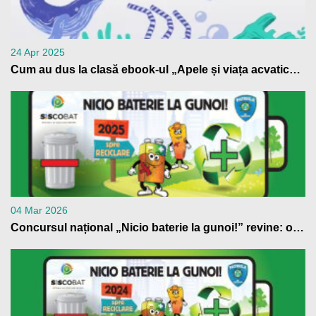
24 Apr 2025
Cum au dus la clasă ebook-ul „Apele și viața acvatică” profesorii din Patrula de Reciclare
04 Mar 2026
Concursul național „Nicio baterie la gunoi!” revine: o nouă ediție cu premii pentru școlile din România care contribuie la reciclarea bateriilor