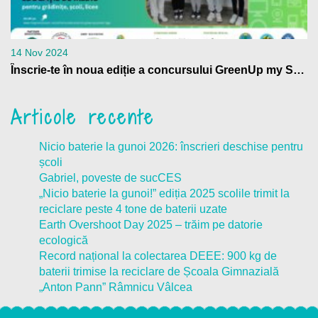
14 Nov 2024
Înscrie-te în noua ediție a concursului GreenUp my School
Articole recente
Nicio baterie la gunoi 2026: înscrieri deschise pentru
școli
Gabriel, poveste de sucCES
„Nicio baterie la gunoi!” ediția 2025 scolile trimit la
reciclare peste 4 tone de baterii uzate
Earth Overshoot Day 2025 – trăim pe datorie
ecologică
Record național la colectarea DEEE: 900 kg de
baterii trimise la reciclare de Școala Gimnazială
„Anton Pann” Râmnicu Vâlcea