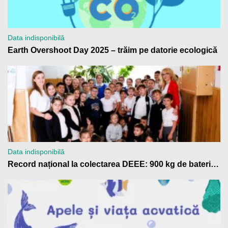
Data indisponibilă
Earth Overshoot Day 2025 – trăim pe datorie ecologică
Data indisponibilă
Record național la colectarea DEEE: 900 kg de baterii trimise la reciclare de Școala Gimnazială „Anton Pann” Râmnicu Vâlcea