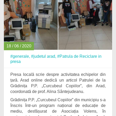
18 / 06 / 2020
#generale
,
#judetul arad
,
#Patrula de Reciclare in
presa
Presa locală scrie despre activitatea echipelor din
țară. Arad online dedică un articol Patrulei de la
Grădinița P.P. „Curcubeul Copiilor”, din Arad,
coordonată de prof. Alina Sântejudeanu.
Grădinița P.P. „Curcubeul Copiilor” din municipiu s-a
înscris într-un program național de educație de
mediu, desfășurat de Asociația Volens, în