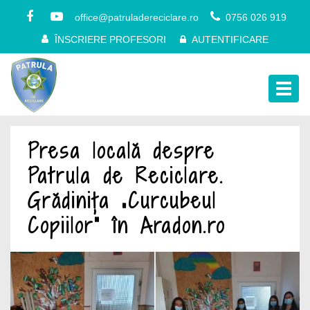
office@patruladereciclare.ro
0756 026 919
ÎNSCRIERE PROFESORI
AUTENTIFICARE
Togg
navig
Presa locală despre
Patrula de Reciclare.
Grădinița „Curcubeul
Copiilor” în Aradon.ro