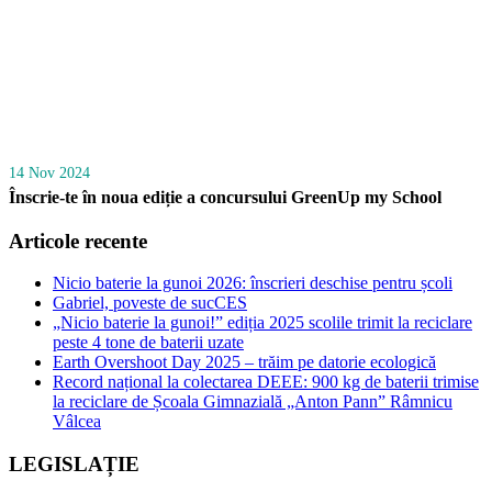
14 Nov 2024
Înscrie-te în noua ediție a concursului GreenUp my School
Articole recente
Nicio baterie la gunoi 2026: înscrieri deschise pentru școli
Gabriel, poveste de sucCES
„Nicio baterie la gunoi!” ediția 2025 scolile trimit la reciclare
peste 4 tone de baterii uzate
Earth Overshoot Day 2025 – trăim pe datorie ecologică
Record național la colectarea DEEE: 900 kg de baterii trimise
la reciclare de Școala Gimnazială „Anton Pann” Râmnicu
Vâlcea
LEGISLAȚIE