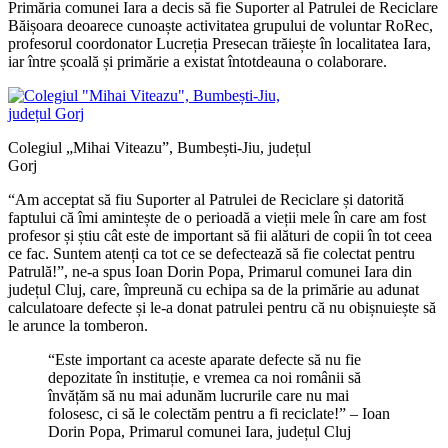
Primăria comunei Iara a decis să fie Suporter al Patrulei de Reciclare
Băișoara deoarece cunoaște activitatea grupului de voluntar RoRec,
profesorul coordonator Lucreția Presecan trăiește în localitatea Iara,
iar între școală și primărie a existat întotdeauna o colaborare.
Colegiul „Mihai Viteazu”, Bumbești-Jiu, județul
Gorj
“Am acceptat să fiu Suporter al Patrulei de Reciclare și datorită
faptului că îmi amintește de o perioadă a vieții mele în care am fost
profesor și știu cât este de important să fii alături de copii în tot ceea
ce fac. Suntem atenți ca tot ce se defectează să fie colectat pentru
Patrulă!”, ne-a spus Ioan Dorin Popa, Primarul comunei Iara din
județul Cluj, care, împreună cu echipa sa de la primărie au adunat
calculatoare defecte și le-a donat patrulei pentru că nu obișnuiește să
le arunce la tomberon.
“Este important ca aceste aparate defecte să nu fie
depozitate în instituție, e vremea ca noi românii să
învățăm să nu mai adunăm lucrurile care nu mai
folosesc, ci să le colectăm pentru a fi reciclate!” – Ioan
Dorin Popa, Primarul comunei Iara, județul Cluj