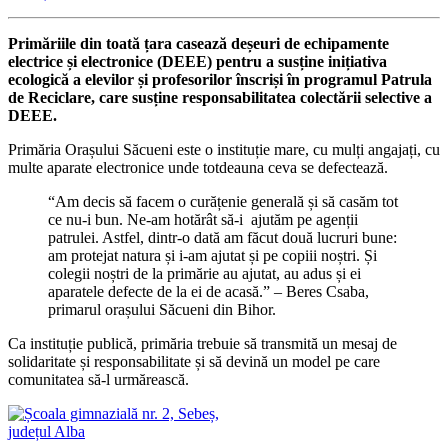
Primăriile din toată țara casează deșeuri de echipamente
electrice și electronice (DEEE) pentru a susține inițiativa
ecologică a elevilor și profesorilor înscriși în programul Patrula
de Reciclare, care susține responsabilitatea colectării selective a
DEEE.
Primăria Orașului Săcueni este o instituție mare, cu mulți angajați, cu
multe aparate electronice unde totdeauna ceva se defectează.
“Am decis să facem o curățenie generală și să casăm tot
ce nu-i bun. Ne-am hotărât să-i ajutăm pe agenții
patrulei. Astfel, dintr-o dată am făcut două lucruri bune:
am protejat natura și i-am ajutat și pe copiii noștri. Și
colegii noștri de la primărie au ajutat, au adus și ei
aparatele defecte de la ei de acasă.” – Beres Csaba,
primarul orașului Săcueni din Bihor.
Ca instituție publică, primăria trebuie să transmită un mesaj de
solidaritate și responsabilitate și să devină un model pe care
comunitatea să-l urmărească.