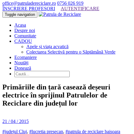
office@patruladereciclare.ro
0756 026 919
ÎNSCRIERE PROFESORI
AUTENTIFICARE
Toggle navigation
Acasa
Despre noi
Comunitate
CADOU
Apele și viața acvatică
Colectarea Selectivă pentru o Săptămână Verde
Ecomaniere
Noutăți
Donează
Primăriile din țară casează deșeuri
electrice în sprijinul Patrulelor de
Reciclare din județul lor
21 / 04 / 2015
#județul Cluj
,
#lucretia presecan
,
#patrula de reciclare baisoara