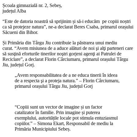
Școala gimnazială nr. 2, Sebeș,
județul Alba
“Este de datoria noastră să sprijinim și să-i educăm pe copiii noștri
ca să protejeze natura”, ne-a declarat Beres Csaba, primarul orașului
Săcueni din Bihor.
Și Primăria din Târgu Jiu contribuie la păstrarea unui mediu
curat. “Avem misiunea de a aduce alături de noi şi alţi parteneri care
să susţină eforturile tinerilor noştri gorjeni agenţi ai Patrulei de
Reciclare”, a declarat Florin Cârciumaru, primarul orașului Târgu
Jiu, județul Gorj.
„Avem responsabilitatea de a ne educa tinerii în ideea
de a respecta şi a proteja natura.” – Florin Cârciumaru,
primarul orașului Târgu Jiu, județul Gorj
“Copiii sunt un vector de imagine și un factor
catalizator în familie. Prin imagine și puterea
exemplului, autoritățile locale pot stimula entuziasmul
copiilor.” – Simona Ekart, Responsabil de mediu la
Primăria Municipiului Sebeș.