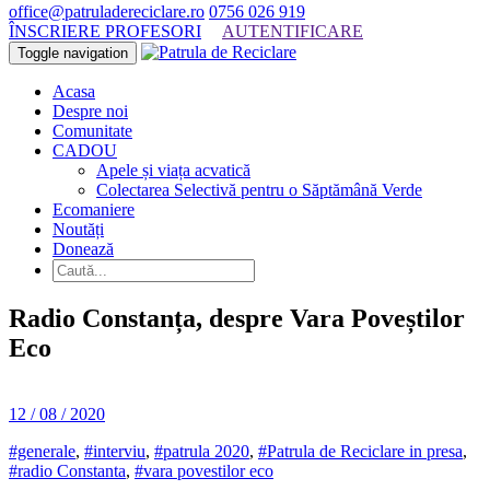
office@patruladereciclare.ro
0756 026 919
ÎNSCRIERE PROFESORI
AUTENTIFICARE
Toggle navigation
Acasa
Despre noi
Comunitate
CADOU
Apele și viața acvatică
Colectarea Selectivă pentru o Săptămână Verde
Ecomaniere
Noutăți
Donează
Radio Constanța, despre Vara Poveștilor
Eco
12 / 08 / 2020
#generale
,
#interviu
,
#patrula 2020
,
#Patrula de Reciclare in presa
,
#radio Constanta
,
#vara povestilor eco