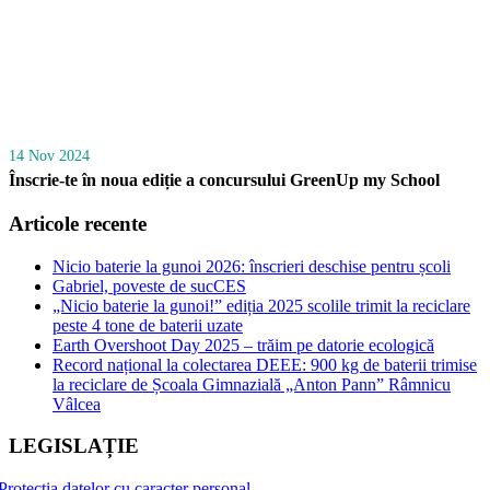
14 Nov 2024
Înscrie-te în noua ediție a concursului GreenUp my School
Articole recente
Nicio baterie la gunoi 2026: înscrieri deschise pentru școli
Gabriel, poveste de sucCES
„Nicio baterie la gunoi!” ediția 2025 scolile trimit la reciclare
peste 4 tone de baterii uzate
Earth Overshoot Day 2025 – trăim pe datorie ecologică
Record național la colectarea DEEE: 900 kg de baterii trimise
la reciclare de Școala Gimnazială „Anton Pann” Râmnicu
Vâlcea
LEGISLAȚIE
Protecția datelor cu caracter personal