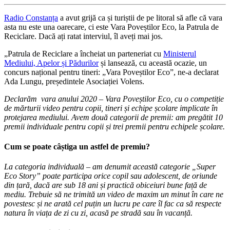
Radio Constanța
a avut grijă ca și turiștii de pe litoral să afle că vara
asta nu este una oarecare, ci este Vara Poveștilor Eco, la Patrula de
Reciclare. Dacă ați ratat interviul, îl aveți mai jos.
„Patrula de Reciclare a încheiat un parteneriat cu
Ministerul
Mediului, Apelor și Pădurilor
și lansează, cu această ocazie, un
concurs național pentru tineri: „Vara Poveștilor Eco”, ne-a declarat
Ada Lungu, președintele Asociației Volens.
Declarăm vara anului 2020 – Vara Poveștilor Eco, cu o competiție
de mărturii video pentru copii, tineri și echipe școlare implicate în
protejarea mediului. Avem două categorii de premii: am pregătit 10
premii individuale pentru copii și trei premii pentru echipele școlare.
Cum se poate câștiga un astfel de premiu?
La categoria individuală – am denumit această categorie „Super
Eco Story” poate participa orice copil sau adolescent, de oriunde
din țară, dacă are sub 18 ani și practică obiceiuri bune față de
mediu. Trebuie să ne trimită un video de maxim un minut în care ne
povestesc și ne arată cel puțin un lucru pe care îl fac ca să respecte
natura în viața de zi cu zi, acasă pe stradă sau în vacanță.