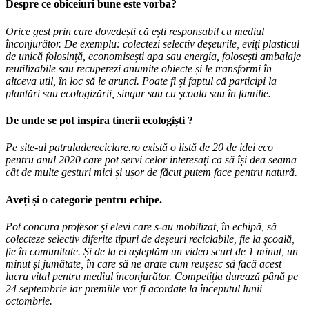
Despre ce obiceiuri bune este vorba?
Orice gest prin care dovedești că ești responsabil cu mediul
înconjurător. De exemplu: colectezi selectiv deșeurile, eviți plasticul
de unică folosință, economisești apa sau energía, folosești ambalaje
reutilizabile sau recuperezi anumite obiecte și le transformi în
altceva util, în loc să le arunci. Poate fi și faptul că participi la
plantări sau ecologizării, singur sau cu școala sau în familie.
De unde se pot inspira tinerii ecologiști ?
Pe site-ul patruladereciclare.ro există o listă de 20 de idei eco
pentru anul 2020 care pot servi celor interesați ca să își dea seama
cât de multe gesturi mici și ușor de făcut putem face pentru natură.
Aveți și o categorie pentru echipe.
Pot concura profesor și elevi care s-au mobilizat, în echipă, să
colecteze selectiv diferite tipuri de deșeuri reciclabile, fie la școală,
fie în comunitate. Și de la ei așteptăm un video scurt de 1 minut, un
minut și jumătate, în care să ne arate cum reușesc să facă acest
lucru vital pentru mediul înconjurător. Competiția durează până pe
24 septembrie iar premiile vor fi acordate la începutul lunii
octombrie.