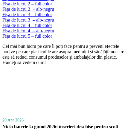
Fișa de lucru 2 – full color
Fișa de lucru 2 – alb-negru
Fișa de lucru 3 – full color
Fișa de lucru 3 – alb-negru
Fișa de lucru 4 – full color
Fișa de lucru 4 – alb-negru
Fișa de lucru 5 – full color
Cel mai bun lucru pe care îl poți face pentru a preveni efectele
nocive pe care plasticul le are asupra mediului și sănătății noastre
este să reduci consumul produselor și ambalajelor din plastic.
Haideți să vedem cum!
20 Apr 2026
Nicio baterie la gunoi 2026: înscrieri deschise pentru școli