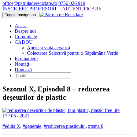
office@patruladereciclare.ro
0756 026 919
ÎNSCRIERE PROFESORI
AUTENTIFICARE
Toggle navigation
Acasa
Despre noi
Comunitate
CADOU
Apele și viața acvatică
Colectarea Selectivă pentru o Săptămână Verde
Ecomaniere
Noutăți
Donează
Sezonul X, Episodul 8 – reducerea
deșeurilor de plastic
17 / 05 / 2021
#editia X
,
#generale
,
#reducerea plasticului
,
#tema 8