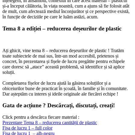
înțelegem, în ansamblu, contextul în care acest material – plasticul
și-a început călătoria, în viața noastră, cum a ajuns să fie folosit atât
de mult, cum afectează mediul înconjurător și ce perspective există,
în funcție de deciziile pe care le luăm astăzi, acum.
Tema 8 a ediției – reducerea deșeurilor de plastic
Ați ghicit, vine tema 8 – reducerea deșeurilor de plastic ! Tratăm
toate subiectele de mai sus, într-un mod accesibil, prietenos și
concret, în prezentarea și fișele de lucru pregătite pentru echipele
care doresc să „atace” această problemă, să identifice și să aplice
soluții.
Completarea fișelor de lucru ajută la găsirea soluțiilor și a
obiceiurilor bune de practicat în școală, în familie și în comunitate.
Dar așteptăm cu interes și ideile originale ale fiecărei echipe !
Gata de acțiune ? Descărcați, discutați, creați!
Click pentru a descărca fiecare material :
Prezentare Tema 8 – reducerea cantității de plastic
Fișa de lucru 1 – full color
Fișa de lucru 1 – alb-negru