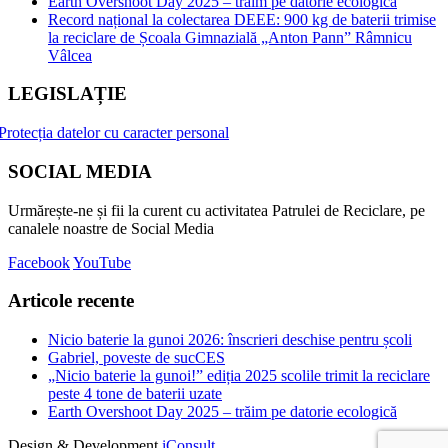
Earth Overshoot Day 2025 – trăim pe datorie ecologică
Record național la colectarea DEEE: 900 kg de baterii trimise
la reciclare de Școala Gimnazială „Anton Pann” Râmnicu
Vâlcea
LEGISLAȚIE
Protecția datelor cu caracter personal
SOCIAL MEDIA
Urmărește-ne și fii la curent cu activitatea Patrulei de Reciclare, pe
canalele noastre de Social Media
Facebook
YouTube
Articole recente
Nicio baterie la gunoi 2026: înscrieri deschise pentru școli
Gabriel, poveste de sucCES
„Nicio baterie la gunoi!” ediția 2025 scolile trimit la reciclare
peste 4 tone de baterii uzate
Earth Overshoot Day 2025 – trăim pe datorie ecologică
Design & Development
iConsult