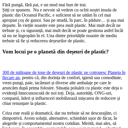
Fără pungă, fără pai, e un mod mai bun de trai.
Știți ce spunem. Nu e nevoie să vedem cu ochii noștri insula de
plastic din Oceanul Pacific, e suficient să ne uităm în cel mai
apropiat coș de gunoi. Sau pe stradă, în parc, în pădure… și așa mai
departe. În viețile noastre este prea mult plastic. Mai mult decât ne
trebuie și, cu siguranță, mai mult decât se poate gestiona astfel încât
să nu ne îngropăm în el. Una dintre prioritățile noastre de mediu
trebuie să fie și reducerea deșeurilor de plastic.
Vom locui pe o planetă din deșeuri de plastic?
300 de milioane de tone de deșeuri de plastic ne cotropesc Planeta în
fiecare an
, pentru că, din dorința de confort, igienă sau comoditate,
vrem pungi, paie, tacâmuri și diverse alte ambalaje pe care le
aruncăm după prima folosire. Situația poluării cu plastic este deja o
evidență binecunoscută de noi toți. Deja, autorități, ONG-uri,
companii, lideri și influenceri mobilizează mișcarea de reducere și
chiar renunțare la plastic.
Criza este reală și dramatică, dar nu trebuie să ne descurajăm, ci
dimpotrivă. Avem soluții, alternative, schimbări ușor de făcut, în
alegerile și comportamentul nostru cotidian. Merită, mai ales, să