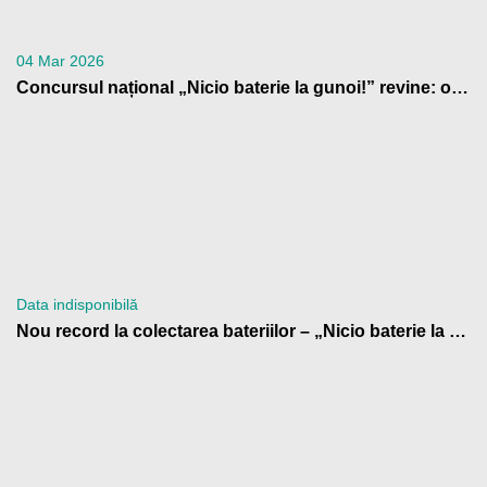
04 Mar 2026
Concursul național „Nicio baterie la gunoi!” revine: o nouă ediție cu premii pentru școlile din România care contribuie la reciclarea bateriilor
Data indisponibilă
Nou record la colectarea bateriilor – „Nicio baterie la gunoi!” 2024