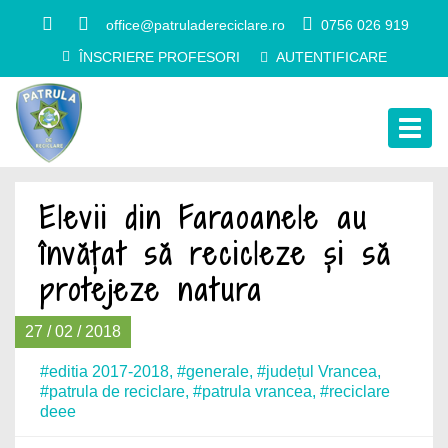
office@patruladereciclare.ro
0756 026 919
ÎNSCRIERE PROFESORI
AUTENTIFICARE
Togg
navig
Elevii din Faraoanele au
învățat să recicleze și să
protejeze natura
27 / 02 / 2018
#editia 2017-2018
,
#generale
,
#județul Vrancea
,
#patrula de reciclare
,
#patrula vrancea
,
#reciclare
deee