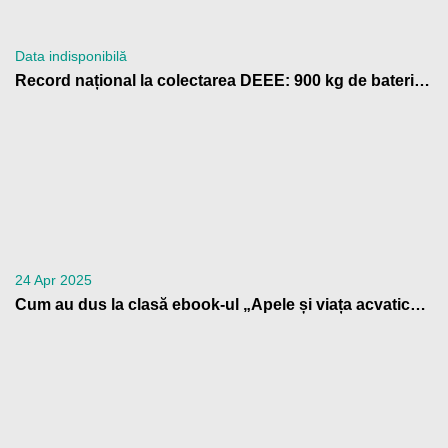
Data indisponibilă
Record național la colectarea DEEE: 900 kg de baterii trimise la reciclare de Școala Gimnazială „Anton Pann” Râmnicu Vâlcea
24 Apr 2025
Cum au dus la clasă ebook-ul „Apele și viața acvatică” profesorii din Patrula de Reciclare