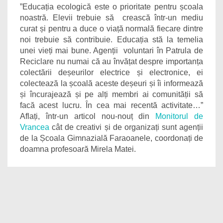
”Educația ecologică este o prioritate pentru școala
noastră. Elevii trebuie să crească într-un mediu
curat și pentru a duce o viață normală fiecare dintre
noi trebuie să contribuie. Educația stă la temelia
unei vieți mai bune. Agenții voluntari în Patrula de
Reciclare nu numai că au învățat despre importanța
colectării deșeurilor electrice și electronice, ei
colectează la școală aceste deșeuri și îi informează
și încurajează și pe alți membri ai comunității să
facă acest lucru. În cea mai recentă activitate…”
Aflați, într-un articol nou-nouț din
Monitorul de
Vrancea
cât de creativi și de organizați sunt agenții
de la Școala Gimnazială Faraoanele, coordonați de
doamna profesoară Mirela Matei.