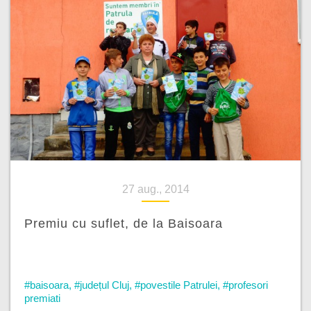
27 aug., 2014
Premiu cu suflet, de la Baisoara
#baisoara
,
#județul Cluj
,
#povestile Patrulei
,
#profesori
premiati