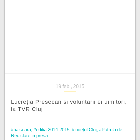
19 feb., 2015
Lucreția Presecan și voluntarii ei uimitori,
la TVR Cluj
#baisoara
,
#editia 2014-2015
,
#județul Cluj
,
#Patrula de
Reciclare in presa