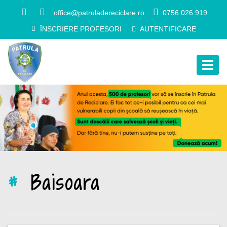
office@patruladereciclare.ro
0756 026 919
ÎNSCRIERE PROFESORI
AUTENTIFICARE
Togg
navig
#
Baisoara