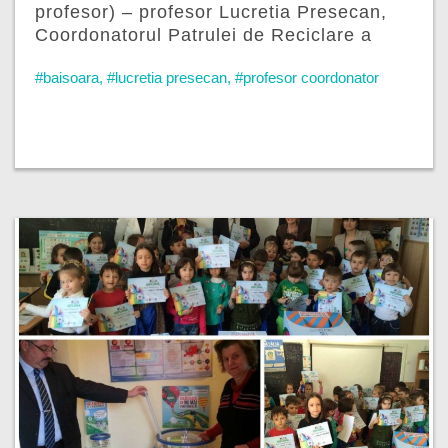
profesor) – profesor Lucretia Presecan,
Coordonatorul Patrulei de Reciclare a
Școlii gimnaziale Băișoara (județul Cluj)
#baisoara
,
#lucretia presecan
,
#profesor coordonator