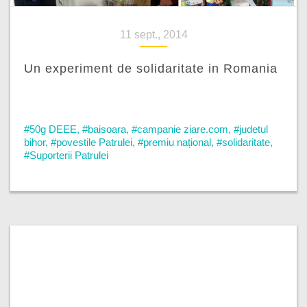
11 sept., 2014
Un experiment de solidaritate in Romania
#50g DEEE
,
#baisoara
,
#campanie ziare.com
,
#judetul
bihor
,
#povestile Patrulei
,
#premiu național
,
#solidaritate
,
#Suporterii Patrulei