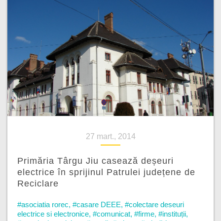
27 mart., 2014
Primăria Târgu Jiu casează deșeuri
electrice în sprijinul Patrulei județene de
Reciclare
#asociatia rorec
,
#casare DEEE
,
#colectare deseuri
electrice si electronice
,
#comunicat
,
#firme
,
#instituții
,