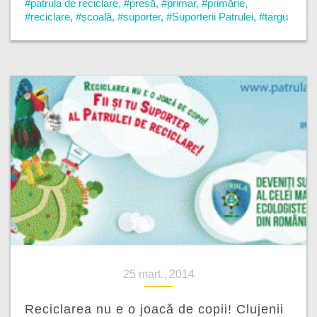
#patrula de reciclare
,
#presă
,
#primar
,
#primărie
,
#reciclare
,
#școală
,
#suporter
,
#Suporterii Patrulei
,
#targu
jiu
,
#TelVerde
25 mart., 2014
Reciclarea nu e o joacă de copii! Clujenii