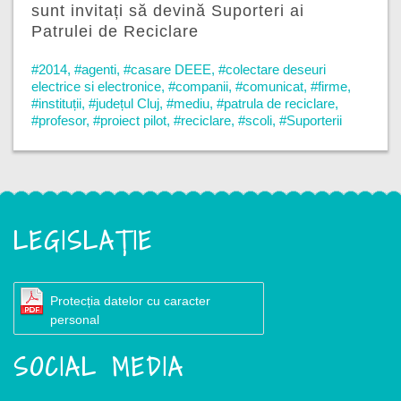
sunt invitați să devină Suporteri ai
Patrulei de Reciclare
#2014
,
#agenti
,
#casare DEEE
,
#colectare deseuri
electrice si electronice
,
#companii
,
#comunicat
,
#firme
,
#instituții
,
#județul Cluj
,
#mediu
,
#patrula de reciclare
,
#profesor
,
#proiect pilot
,
#reciclare
,
#scoli
,
#Suporterii
Patrulei
LEGISLAȚIE
Protecția datelor cu caracter
personal
SOCIAL MEDIA