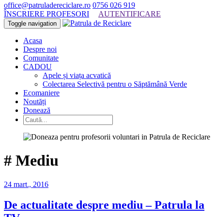
office@patruladereciclare.ro
0756 026 919
ÎNSCRIERE PROFESORI
AUTENTIFICARE
Toggle navigation
Acasa
Despre noi
Comunitate
CADOU
Apele și viața acvatică
Colectarea Selectivă pentru o Săptămână Verde
Ecomaniere
Noutăți
Donează
#
Mediu
24 mart., 2016
De actualitate despre mediu – Patrula la