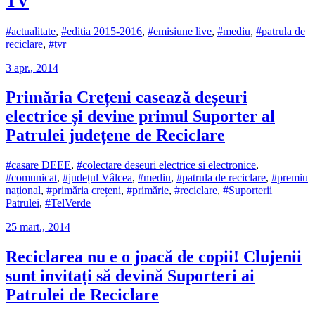
TV
#actualitate
,
#editia 2015-2016
,
#emisiune live
,
#mediu
,
#patrula de
reciclare
,
#tvr
3 apr., 2014
Primăria Crețeni casează deșeuri
electrice și devine primul Suporter al
Patrulei județene de Reciclare
#casare DEEE
,
#colectare deseuri electrice si electronice
,
#comunicat
,
#județul Vâlcea
,
#mediu
,
#patrula de reciclare
,
#premiu
național
,
#primăria crețeni
,
#primărie
,
#reciclare
,
#Suporterii
Patrulei
,
#TelVerde
25 mart., 2014
Reciclarea nu e o joacă de copii! Clujenii
sunt invitați să devină Suporteri ai
Patrulei de Reciclare