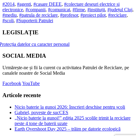
#2014
,
#agenti
,
#casare DEEE
,
#colectare deseuri electrice si
electronice
,
#companii
,
#comunicat
,
#firme
,
#instituții
,
#județul Cluj
,
#mediu
,
#patrula de reciclare
,
#profesor
,
#proiect pilot
,
#reciclare
,
#scoli
,
#Suporterii Patrulei
LEGISLAȚIE
Protecția datelor cu caracter personal
SOCIAL MEDIA
Urmărește-ne și fii la curent cu activitatea Patrulei de Reciclare, pe
canalele noastre de Social Media
Facebook
YouTube
Articole recente
Nicio baterie la gunoi 2026: înscrieri deschise pentru școli
Gabriel, poveste de sucCES
„Nicio baterie la gunoi!” ediția 2025 scolile trimit la reciclare
peste 4 tone de baterii uzate
Earth Overshoot Day 2025 – trăim pe datorie ecologică