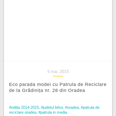
5 mai, 2015
Eco parada modei cu Patrula de Reciclare
de la Grădinița nr. 28 din Oradea
#editia 2014-2015
,
#judetul bihor
,
#oradea
,
#patrula de
reciclare oradea
,
#patrula in media