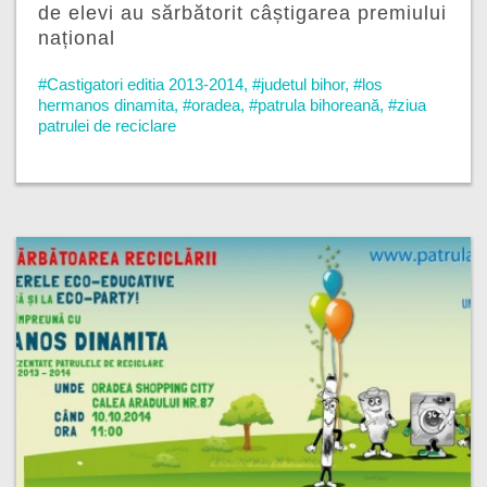
de elevi au sărbătorit câștigarea premiului
național
#Castigatori editia 2013-2014
,
#judetul bihor
,
#los
hermanos dinamita
,
#oradea
,
#patrula bihoreană
,
#ziua
patrulei de reciclare