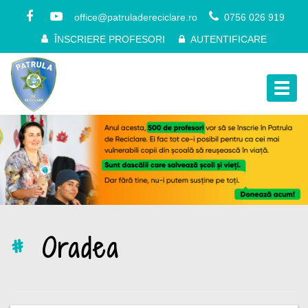
office@patruladereciclare.ro
0756 026 919
ÎNSCRIERE PROFESORI
AUTENTIFICARE
Togg
navig
#
Oradea