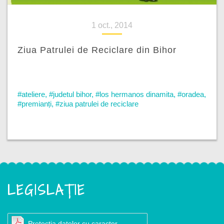
1 oct., 2014
Ziua Patrulei de Reciclare din Bihor
#ateliere
,
#judetul bihor
,
#los hermanos dinamita
,
#oradea
,
#premianți
,
#ziua patrulei de reciclare
LEGISLAȚIE
Protecția datelor cu caracter