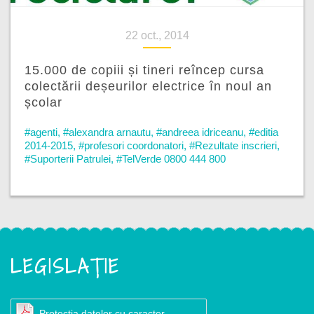
22 oct., 2014
15.000 de copiii și tineri reîncep cursa
colectării deșeurilor electrice în noul an
școlar
#agenti
,
#alexandra arnautu
,
#andreea idriceanu
,
#editia
2014-2015
,
#profesori coordonatori
,
#Rezultate inscrieri
,
#Suporterii Patrulei
,
#TelVerde 0800 444 800
LEGISLAȚIE
Protecția datelor cu caracter