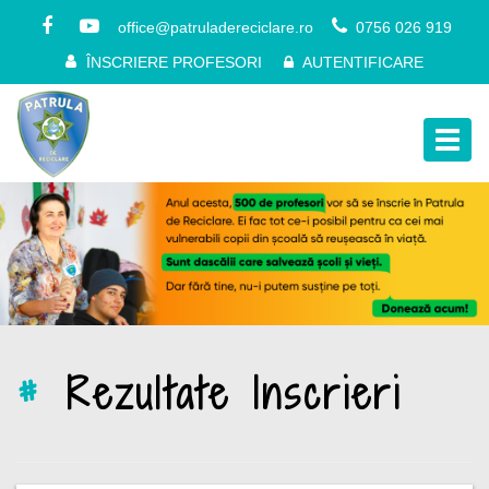
office@patruladereciclare.ro
0756 026 919
ÎNSCRIERE PROFESORI
AUTENTIFICARE
Togg
navig
#
Rezultate Inscrieri