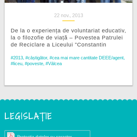
22 nov., 2013
De la o experiența de voluntariat educativ,
la o filozofie de viață – Povestea Patrulei
de Reciclare a Liceului ”Constantin
Brâncoveanu” din Horezu, județul Vâlcea
#2013
,
#câștigător
,
#cea mai mare cantitate DEEE/agent
,
#liceu
,
#poveste
,
#Vâlcea
LEGISLAȚIE
Protecția datelor cu caracter