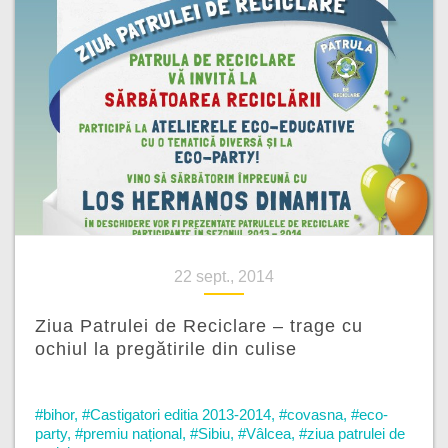
22 sept., 2014
Ziua Patrulei de Reciclare – trage cu
ochiul la pregătirile din culise
#bihor
,
#Castigatori editia 2013-2014
,
#covasna
,
#eco-
party
,
#premiu național
,
#Sibiu
,
#Vâlcea
,
#ziua patrulei de