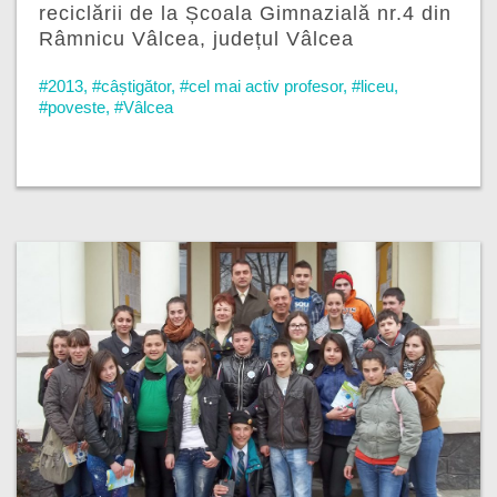
reciclării de la Școala Gimnazială nr.4 din
Râmnicu Vâlcea, județul Vâlcea
#2013
,
#câștigător
,
#cel mai activ profesor
,
#liceu
,
#poveste
,
#Vâlcea