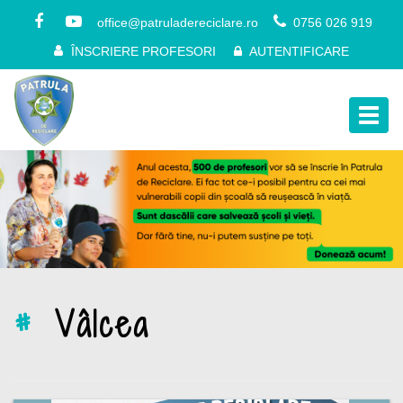
office@patruladereciclare.ro
0756 026 919
ÎNSCRIERE PROFESORI
AUTENTIFICARE
Togg
navig
#
Vâlcea