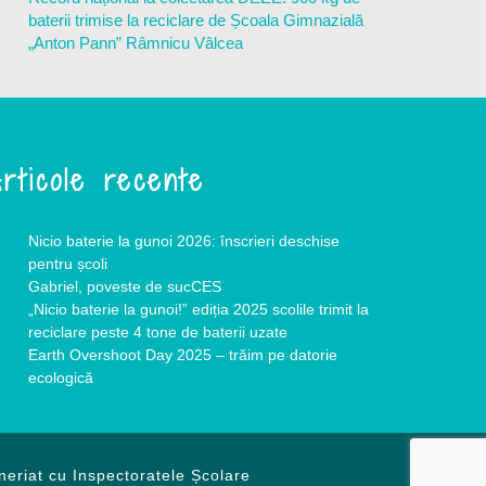
baterii trimise la reciclare de Școala Gimnazială
„Anton Pann” Râmnicu Vâlcea
rticole recente
Nicio baterie la gunoi 2026: înscrieri deschise
pentru școli
Gabriel, poveste de sucCES
„Nicio baterie la gunoi!” ediția 2025 scolile trimit la
reciclare peste 4 tone de baterii uzate
Earth Overshoot Day 2025 – trăim pe datorie
ecologică
neriat cu Inspectoratele Școlare