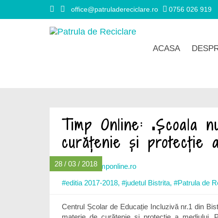
office@patruladereciclare.ro
0756 026 919
ACASA
DESPR
Timp Online: „Școala n
curățenie și protecție a
28 / 03 / 2018
#editia 2017-2018
,
#judetul Bistrita
,
#Patrula de R
Centrul Școlar de Educație Incluzivă nr.1 din Bis
materie de curățenie și protecție a mediului.