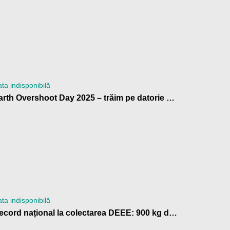
ta indisponibilă
Earth Overshoot Day 2025 – trăim pe datorie ecologică
ta indisponibilă
Record național la colectarea DEEE: 900 kg de baterii trimise la reciclare de Școala Gimnazială „Anton Pann” Râmnicu Vâlcea