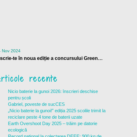
4 Nov 2024
Înscrie-te în noua ediție a concursului GreenUp my School
rticole recente
Nicio baterie la gunoi 2026: înscrieri deschise
pentru școli
Gabriel, poveste de sucCES
„Nicio baterie la gunoi!” ediția 2025 scolile trimit la
reciclare peste 4 tone de baterii uzate
Earth Overshoot Day 2025 – trăim pe datorie
ecologică
Record național la colectarea DEEE: 900 kg de