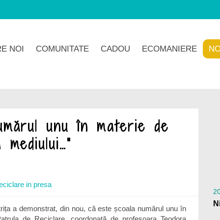
E NOI
COMUNITATE
CADOU
ECOMANIERE
NO
umărul unu în materie de
 mediului…”
eciclare in presa
20
trița a demonstrat, din nou, că este școala numărul unu în
 Patrula de Reciclare, coordonată de profesoara Teodora