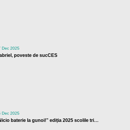
7 Dec 2025
abriel, poveste de sucCES
6 Dec 2025
„Nicio baterie la gunoi!” ediția 2025 scolile trimit la reciclare peste 4 tone de baterii uzate