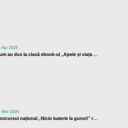
 Apr 2025
Cum au dus la clasă ebook-ul „Apele și viața acvatică” profesorii din Patrula de Reciclare
4 Mar 2026
Concursul național „Nicio baterie la gunoi!” revine: o nouă ediție cu premii pentru școlile din România care contribuie la reciclarea bateriilor