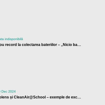
ta indisponibilă
Nou record la colectarea bateriilor – „Nicio baterie la gunoi!” 2024
9 Dec 2024
Volens și CleanAir@School – exemple de excelență în educația climatică, la Bruxelles