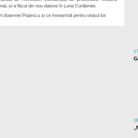
al, și-a făcut din nou datoria în Luna Curățeniei.
vii doamnei Popescu și ce înseamnă pentru orașul lor.
1
G
1