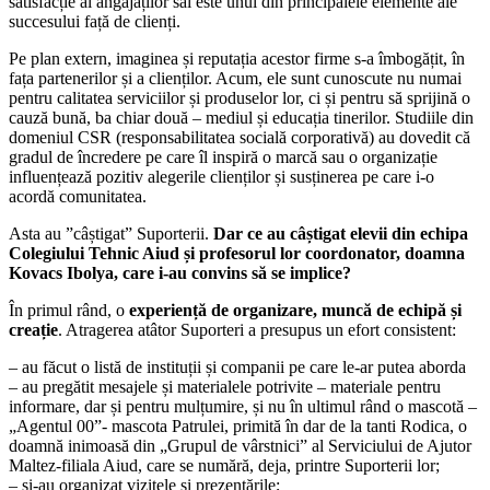
satisfacție al angajaților săi este unul din principalele elemente ale
succesului față de clienți.
Pe plan extern, imaginea și reputația acestor firme s-a îmbogățit, în
fața partenerilor și a clienților. Acum, ele sunt cunoscute nu numai
pentru calitatea serviciilor și produselor lor, ci și pentru să sprijină o
cauză bună, ba chiar două – mediul și educația tinerilor. Studiile din
domeniul CSR (responsabilitatea socială corporativă) au dovedit că
gradul de încredere pe care îl inspiră o marcă sau o organizație
influențează pozitiv alegerile clienților și susținerea pe care i-o
acordă comunitatea.
Asta au ”câștigat” Suporterii.
Dar ce au câștigat elevii din echipa
Colegiului Tehnic Aiud și profesorul lor coordonator, doamna
Kovacs Ibolya, care i-au convins să se implice?
În primul rând, o
experiență de organizare, muncă de echipă și
creație
. Atragerea atâtor Suporteri a presupus un efort consistent:
– au făcut o listă de instituții și companii pe care le-ar putea aborda
– au pregătit mesajele și materialele potrivite – materiale pentru
informare, dar și pentru mulțumire, și nu în ultimul rând o mascotă –
„Agentul 00”- mascota Patrulei, primită în dar de la tanti Rodica, o
doamnă inimoasă din „Grupul de vârstnici” al Serviciului de Ajutor
Maltez-filiala Aiud, care se numără, deja, printre Suporterii lor;
– și-au organizat vizitele și prezentările;