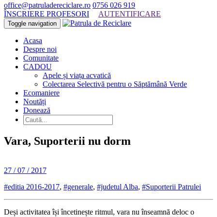
office@patruladereciclare.ro
0756 026 919
ÎNSCRIERE PROFESORI
AUTENTIFICARE
Toggle navigation
Acasa
Despre noi
Comunitate
CADOU
Apele și viața acvatică
Colectarea Selectivă pentru o Săptămână Verde
Ecomaniere
Noutăți
Donează
Vara, Suporterii nu dorm
27 / 07 / 2017
#editia 2016-2017
,
#generale
,
#judetul Alba
,
#Suporterii Patrulei
Deși activitatea își încetinește ritmul, vara nu înseamnă deloc o