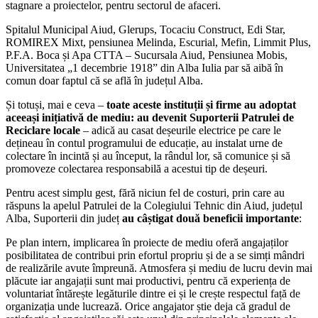
stagnare a proiectelor, pentru sectorul de afaceri.
Spitalul Municipal Aiud, Glerups, Tocaciu Construct, Edi Star,
ROMIREX Mixt, pensiunea Melinda, Escurial, Mefin, Limmit Plus,
P.F.A. Boca și Apa CTTA – Sucursala Aiud, Pensiunea Mobis,
Universitatea „1 decembrie 1918” din Alba Iulia par să aibă în
comun doar faptul că se află în județul Alba.
Și totuși, mai e ceva –
toate aceste instituții și firme au adoptat
aceeași inițiativă de mediu: au devenit Suporterii Patrulei de
Reciclare locale
– adică au casat deșeurile electrice pe care le
dețineau în contul programului de educație, au instalat urne de
colectare în incintă și au început, la rândul lor, să comunice și să
promoveze colectarea responsabilă a acestui tip de deșeuri.
Pentru acest simplu gest, fără niciun fel de costuri, prin care au
răspuns la apelul Patrulei de la Colegiului Tehnic din Aiud, județul
Alba, Suporterii din județ
au câștigat două beneficii importante
:
Pe plan intern, implicarea în proiecte de mediu oferă angajaților
posibilitatea de contribui prin efortul propriu și de a se simți mândri
de realizările avute împreună. Atmosfera și mediu de lucru devin mai
plăcute iar angajații sunt mai productivi, pentru că experiența de
voluntariat întărește legăturile dintre ei și le crește respectul față de
organizația unde lucrează. Orice angajator știe deja că gradul de