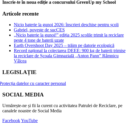
Înscrie-te în noua ediție a concursului GreenUp my School
Articole recente
Nicio baterie la gunoi 2026: înscrieri deschise pentru școli
Gabriel, poveste de sucCES
„Nicio baterie la gunoi!” ediția 2025 scolile trimit la reciclare
peste 4 tone de baterii uzate
Earth Overshoot Day 2025 – trăim pe datorie ecologică
Record național la colectarea DEEE: 900 kg de baterii trimise
la reciclare de Școala Gimnazială „Anton Pann” Râmnicu
Vâlcea
LEGISLAȚIE
Protecția datelor cu caracter personal
SOCIAL MEDIA
Urmărește-ne și fii la curent cu activitatea Patrulei de Reciclare, pe
canalele noastre de Social Media
Facebook
YouTube