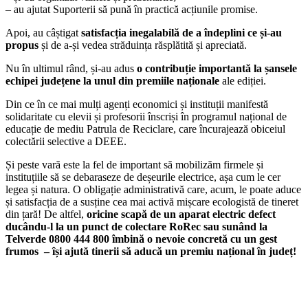
– au ajutat Suporterii să pună în practică acțiunile promise.
Apoi, au câștigat
satisfacția inegalabilă de a îndeplini ce și-au
propus
și de a-și vedea străduința răsplătită și apreciată.
Nu în ultimul rând, și-au adus
o contribuție importantă la șansele
echipei județene la unul din premiile naționale
ale ediției.
Din ce în ce mai mulți agenți economici și instituții manifestă
solidaritate cu elevii și profesorii înscriși în programul național de
educație de mediu Patrula de Reciclare, care încurajează obiceiul
colectării selective a DEEE.
Și peste vară este la fel de important să mobilizăm firmele și
instituțiile să se debaraseze de deșeurile electrice, așa cum le cer
legea și natura. O obligație administrativă care, acum, le poate aduce
și satisfacția de a susține cea mai activă mișcare ecologistă de tineret
din țară! De altfel,
oricine scapă de un aparat electric defect
ducându-l la un punct de colectare RoRec sau sunând la
Telverde 0800 444 800 îmbină o nevoie concretă cu un gest
frumos – își ajută tinerii să aducă un premiu național în județ!