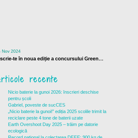
4 Nov 2024
Înscrie-te în noua ediție a concursului GreenUp my School
rticole recente
Nicio baterie la gunoi 2026: înscrieri deschise
pentru școli
Gabriel, poveste de sucCES
„Nicio baterie la gunoi!” ediția 2025 scolile trimit la
reciclare peste 4 tone de baterii uzate
Earth Overshoot Day 2025 – trăim pe datorie
ecologică
Record național la colectarea DEEE: 900 kg de