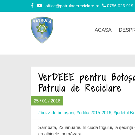
office@patruladereciclare.ro
0756 026 919
ACASA
DESPR
VerDEEE pentru Botoșa
Patrula de Reciclare
25 / 01 / 2016
#buzz de botoșani
,
#editia 2015-2016
,
#judetul B
Sâmbătă, 23 ianuarie. În ciuda frigului, la ședința
ca albinele, primăvara.