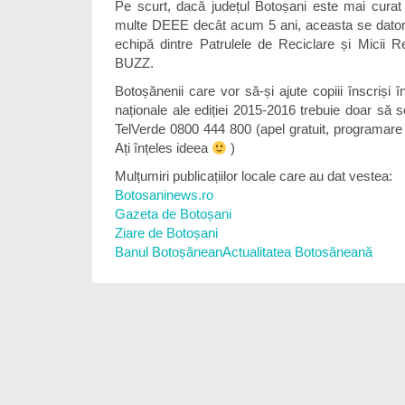
Pe scurt, dacă județul Botoșani este mai curat
multe DEEE decât acum 5 ani, aceasta se dator
echipă dintre Patrulele de Reciclare și Micii Rep
BUZZ.
Botoșănenii care vor să-și ajute copiii înscriși 
naționale ale ediției 2015-2016 trebuie doar să s
TelVerde 0800 444 800 (apel gratuit, programare 
Ați înțeles ideea
)
Mulțumiri publicațiilor locale care au dat vestea:
Botosaninews.ro
Gazeta de Botoșani
Ziare de Botoșani
Banul Botoșănean
Actualitatea Botosăneană