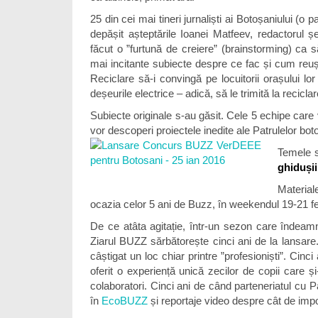
25 din cei mai tineri jurnaliști ai Botoșaniului (o p
depășit așteptările Ioanei Matfeev, redactorul șef
făcut o ”furtună de creiere” (brainstorming) ca
mai incitante subiecte despre ce fac și cum reu
Reciclare să-i convingă pe locuitorii orașului l
deșeurile electrice – adică, să le trimită la reciclar
Subiecte originale s-au găsit. Cele 5 echipe care
vor descoperi proiectele inedite ale Patrulelor b
Temele 
ghidușii
Material
ocazia celor 5 ani de Buzz, în weekendul 19-21 fe
De ce atâta agitație, într-un sezon care îndeam
Ziarul BUZZ sărbătorește cinci ani de la lansare.
câștigat un loc chiar printre ”profesioniști”. Cinci 
oferit o experiență unică zecilor de copii care și
colaboratori. Cinci ani de când parteneriatul cu P
în
EcoBUZZ
și reportaje video despre cât de impo