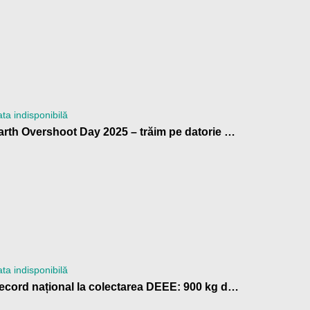
ta indisponibilă
Earth Overshoot Day 2025 – trăim pe datorie ecologică
ta indisponibilă
Record național la colectarea DEEE: 900 kg de baterii trimise la reciclare de Școala Gimnazială „Anton Pann” Râmnicu Vâlcea