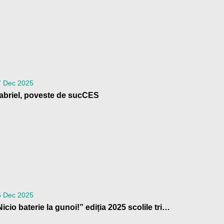
7 Dec 2025
abriel, poveste de sucCES
6 Dec 2025
„Nicio baterie la gunoi!” ediția 2025 scolile trimit la reciclare peste 4 tone de baterii uzate