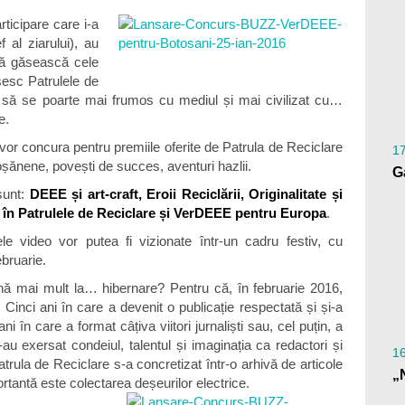
articipare care i-a
 al ziarului), au
 să găsească cele
șesc Patrulele de
or să se poarte mai frumos cu mediul și mai civilizat cu…
e.
 vor concura pentru premiile oferite de Patrula de Reciclare
1
otoșănene, povești de
succes, aventuri hazlii.
G
sunt:
DEEE și art-craft, Eroii Reciclării, Originalitate și
 în Patrulele de Reciclare și VerDEEE pentru Europa
.
ele video vor putea fi vizionate într-un cadru festiv, cu
bruarie.
nă mai mult la… hibernare? Pentru că, în februarie 2016,
 Cinci ani în care a devenit o publicație respectată și și-a
ani în care a format câțiva viitori jurnaliști sau, cel puțin, a
-au exersat condeiul, talentul și imaginația ca redactori și
1
atrula de Reciclare s-a concretizat într-o arhivă de articole
rtantă este colectarea deșeurilor electrice.