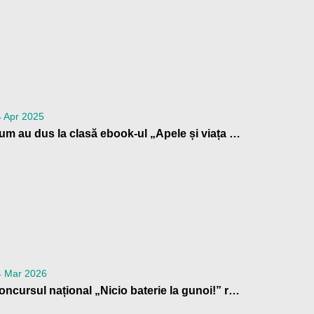
 Apr 2025
Cum au dus la clasă ebook-ul „Apele și viața acvatică” profesorii din Patrula de Reciclare
4 Mar 2026
Concursul național „Nicio baterie la gunoi!” revine: o nouă ediție cu premii pentru școlile din România care contribuie la reciclarea bateriilor