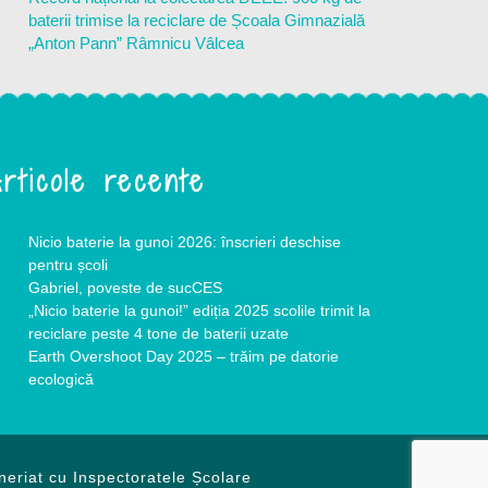
baterii trimise la reciclare de Școala Gimnazială
„Anton Pann” Râmnicu Vâlcea
rticole recente
Nicio baterie la gunoi 2026: înscrieri deschise
pentru școli
Gabriel, poveste de sucCES
„Nicio baterie la gunoi!” ediția 2025 scolile trimit la
reciclare peste 4 tone de baterii uzate
Earth Overshoot Day 2025 – trăim pe datorie
ecologică
neriat cu Inspectoratele Școlare