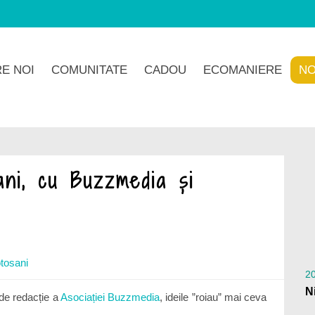
E NOI
COMUNITATE
CADOU
ECOMANIERE
NO
ni, cu Buzzmedia și
otosani
20
 de redacție a
Asociației Buzzmedia
, ideile ”roiau” mai ceva