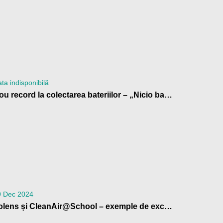
ta indisponibilă
Nou record la colectarea bateriilor – „Nicio baterie la gunoi!” 2024
9 Dec 2024
Volens și CleanAir@School – exemple de excelență în educația climatică, la Bruxelles