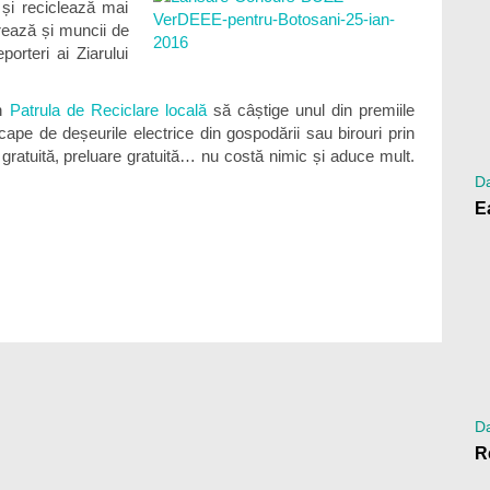
 și reciclează mai
ează și muncii de
orteri ai Ziarului
în
Patrula de Reciclare locală
să câștige unul din premiile
cape de deșeurile electrice din gospodării sau birouri prin
gratuită, preluare gratuită… nu costă nimic și aduce mult.
Da
Da