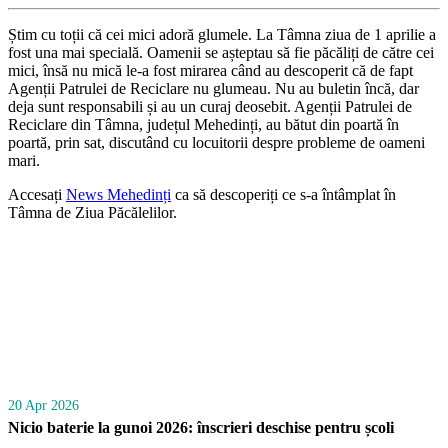
Știm cu toții că cei mici adoră glumele. La Tâmna ziua de 1 aprilie a
fost una mai specială. Oamenii se așteptau să fie păcăliți de către cei
mici, însă nu mică le-a fost mirarea când au descoperit că de fapt
Agenții Patrulei de Reciclare nu glumeau. Nu au buletin încă, dar
deja sunt responsabili și au un curaj deosebit. Agenții Patrulei de
Reciclare din Tâmna, județul Mehedinți, au bătut din poartă în
poartă, prin sat, discutând cu locuitorii despre probleme de oameni
mari.
Accesați
News Mehedinți
ca să descoperiți ce s-a întâmplat în
Tâmna de Ziua Păcălelilor.
20 Apr 2026
Nicio baterie la gunoi 2026: înscrieri deschise pentru școli