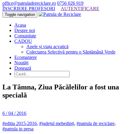
office@patruladereciclare.ro
0756 026 919
ÎNSCRIERE PROFESORI
AUTENTIFICARE
Toggle navigation
Acasa
Despre noi
Comunitate
CADOU
Apele și viața acvatică
Colectarea Selectivă pentru o Săptămână Verde
Ecomaniere
Noutăți
Donează
La Tâmna, Ziua Păcălelilor a fost una
specială
6 / 04 / 2016
#editia 2015-2016
,
#județul mehedinți
,
#patrula de reciclare
,
#patrula in presa