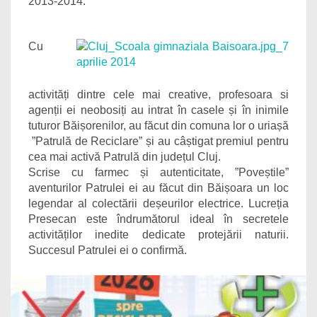
2013-2014.
Cu
activități dintre cele mai creative, profesoara si
agenții ei neobosiți au intrat în casele și în inimile
tuturor Băișorenilor, au făcut din comuna lor o uriașă
”Patrulă de Reciclare” și au câștigat premiul pentru
cea mai activă Patrulă din județul Cluj.
Scrise cu farmec și autenticitate, ”Poveștile”
aventurilor Patrulei ei au făcut din Băișoara un loc
legendar al colectării deșeurilor electrice. Lucreția
Presecan este îndrumătorul ideal în secretele
activităților inedite dedicate protejării naturii.
Succesul Patrulei ei o confirmă.