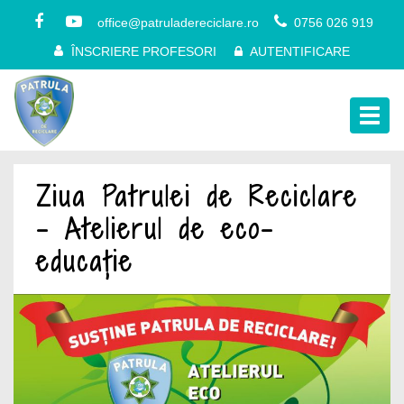
office@patruladereciclare.ro
0756 026 919
ÎNSCRIERE PROFESORI
AUTENTIFICARE
Togg
navig
Ziua Patrulei de Reciclare
– Atelierul de eco-
educație