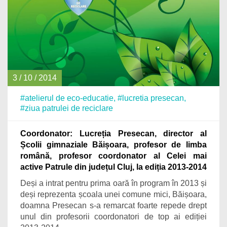
3 / 10 / 2014
#atelierul de eco-educatie
,
#lucretia presecan
,
#ziua patrulei de reciclare
Coordonator: Lucreția Presecan, director al
Școlii gimnaziale Băișoara, profesor de limba
română, profesor coordonator al Celei mai
active Patrule din județul Cluj, la ediția 2013-2014
Deși a intrat pentru prima oară în program în 2013 și
deși reprezenta școala unei comune mici, Băișoara,
doamna Presecan s-a remarcat foarte repede drept
unul din profesorii coordonatori de top ai ediției