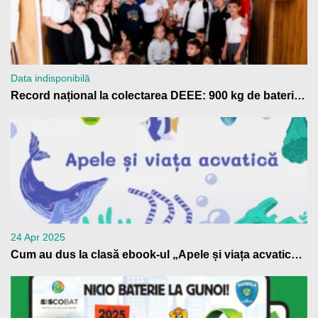
Data indisponibilă
Record național la colectarea DEEE: 900 kg de baterii trimise la reciclare de Școala Gimnazială „Anton Pann” Râmnicu Vâlcea
24 Apr 2025
Cum au dus la clasă ebook-ul „Apele și viața acvatică” profesorii din Patrula de Reciclare